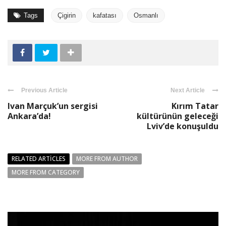
Tags
Çigirin
kafatası
Osmanlı
Previous Article
Next Article
Ivan Marçuk’un sergisi
Kırım Tatar
Ankara’da!
kültürünün geleceği
Lviv’de konuşuldu
RELATED ARTICLES
MORE FROM AUTHOR
MORE FROM CATEGORY