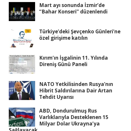
Mart ayı sonunda İzmir’de
“Bahar Konseri” düzenlendi
Türkiye’deki Şevçenko Günleri’ne
özel girişime katılın
Kırım’ın İşgalinin 11. Yılında
Direniş Günü Paneli
NATO Yetkilisinden Rusya’nın
Hibrit Saldırılarına Dair Artan
Tehdit Uyarısı
ABD, Dondurulmuş Rus
Varlıklarıyla Desteklenen 15
Milyar Dolar Ukrayna’ya
Sağlayacak