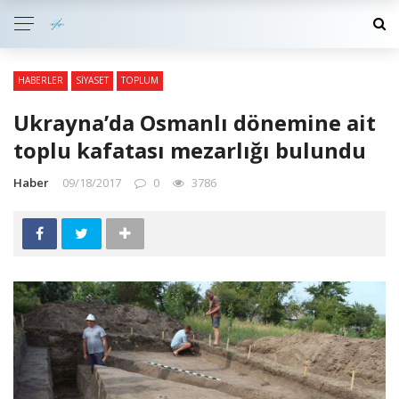
HABERLER
SIYASET
TOPLUM
Ukrayna’da Osmanlı dönemine ait
toplu kafatası mezarlığı bulundu
Haber
09/18/2017
0
3786