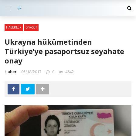
HABERLER
SIYASET
Ukrayna hükümetinden
Türkiye’ye pasaportsuz seyahate
onay
Haber
05/18/2017
0
4642