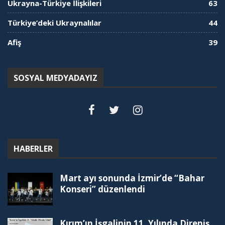
Ukrayna-Türkiye İlişkileri
63
Türkiye’deki Ukraynalılar
44
Afiş
39
SOSYAL MEDYADAYIZ
HABERLER
Mart ayı sonunda İzmir’de “Bahar
Konseri” düzenlendi
Kırım’ın İşgalinin 11. Yılında Direniş