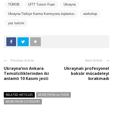
TÜROB
UITT Turizm Fuarı
Ukrayna
Ukrayna-Türkiye Karma Komisyonu toplantısı
workshop
yaz turizmi
Previous Article
Next Article
Ukrayna’nın Ankara
Ukraynalı profesyonel
Temsilciliklerinden iki
boksör mücadeleyi
anlamlı 10 Kasım jesti
bırakmadı
RELATED ARTICLES
MORE FROM AUTHOR
MORE FROM CATEGORY