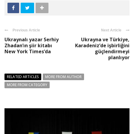
Previous Article
Next Article
Ukraynalı yazar Serhiy
Ukrayna ve Türkiye,
Zhadan’ın şiir kitabı
Karadeniz’de işbirliğini
New York Times’da
güçlendirmeyi
planlıyor
RELATED ARTICLES
MORE FROM AUTHOR
MORE FROM CATEGORY