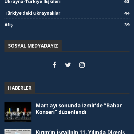
Ukrayna-Türkiye İlişkileri
63
Türkiye’deki Ukraynalılar
44
Afiş
39
SOSYAL MEDYADAYIZ
HABERLER
Mart ayı sonunda İzmir’de “Bahar
Konseri” düzenlendi
Kırım’ın İşgalinin 11. Yılında Direniş