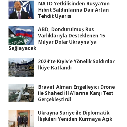
NATO Yetkilisinden Rusya’nın
Hibrit Saldırılarına Dair Artan
Tehdit Uyarısı
ABD, Dondurulmuş Rus
Varlıklarıyla Desteklenen 15
Milyar Dolar Ukrayna’ya
Sağlayacak
2024’te Kıyiv’e Yönelik Saldırılar
İkiye Katlandı
Brave1 Alman Engelleyici Drone
ile Shahed İHA’larına Karşı Test
Gerçekleştirdi
Ukrayna Suriye ile Diplomatik
İlişkileri Yeniden Kurmaya Açık