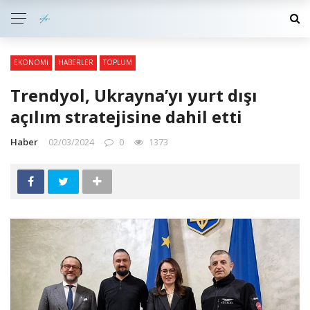
EKONOMI
HABERLER
TOPLUM
Trendyol, Ukrayna’yı yurt dışı
açılım stratejisine dahil etti
Haber
02/03/2024
0
1373