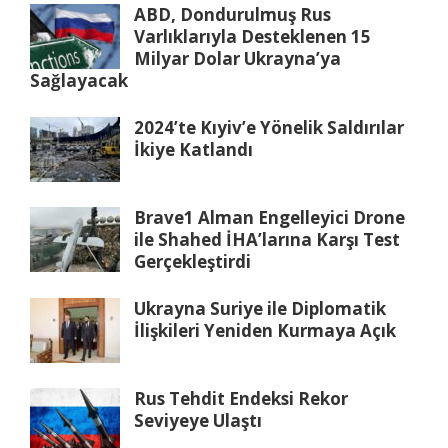
ABD, Dondurulmuş Rus
Varlıklarıyla Desteklenen 15
Milyar Dolar Ukrayna’ya
Sağlayacak
2024’te Kıyiv’e Yönelik Saldırılar
İkiye Katlandı
Brave1 Alman Engelleyici Drone
ile Shahed İHA’larına Karşı Test
Gerçekleştirdi
Ukrayna Suriye ile Diplomatik
İlişkileri Yeniden Kurmaya Açık
Rus Tehdit Endeksi Rekor
Seviyeye Ulaştı