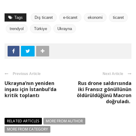
Tags
Dış ticaret
e-ticaret
ekonomi
ticaret
trendyol
Türkiye
Ukrayna
Previous Article
Next Article
Ukrayna’nın yeniden
Rus drone saldırısında
inşası için İstanbul’da
iki Fransız gönüllünün
kritik toplantı
öldürüldüğünü Macron
doğruladı.
RELATED ARTICLES
MORE FROM AUTHOR
MORE FROM CATEGORY