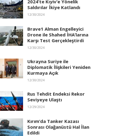
2024’te Kıyiv’e Yönelik
Saldırılar İkiye Katlandı
12/30/2024
Brave1 Alman Engelleyici
Drone ile Shahed İHA’larına
Karşı Test Gerçekleştirdi
12/30/2024
Ukrayna Suriye ile
Diplomatik İlişkileri Yeniden
Kurmaya Açık
12/30/2024
Rus Tehdit Endeksi Rekor
Seviyeye Ulaştı
12/29/2024
Kırım’da Tanker Kazası
Sonrası Olağanüstü Hal İlan
Edildi