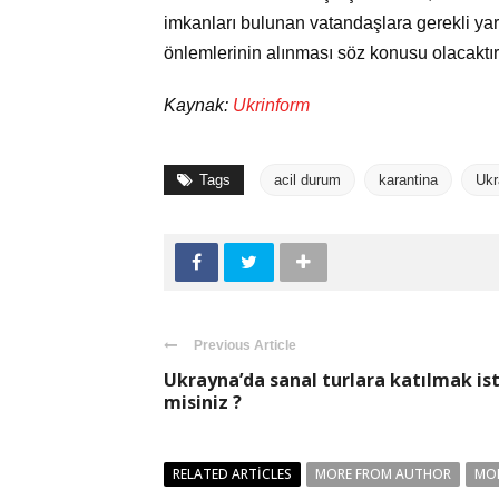
imkanları bulunan vatandaşlara gerekli ya
önlemlerinin alınması söz konusu olacaktır
Kaynak:
Ukrinform
Tags
acil durum
karantina
Ukr
Previous Article
Ukrayna’da sanal turlara katılmak is
misiniz ?
RELATED ARTICLES
MORE FROM AUTHOR
MO