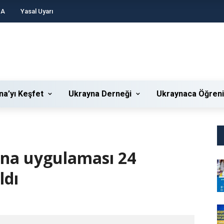
DA
Yasal Uyarı
na’yı Keşfet
Ukrayna Derneği
Ukraynaca Öğren
ina uygulaması 24
ldı