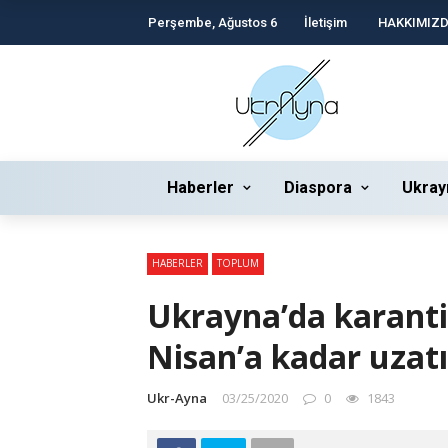
Perşembe, Ağustos 6
İletişim
HAKKIMIZ
Haberler
Diaspora
Ukray
HABERLER
TOPLUM
Ukrayna’da karant
Nisan’a kadar uzatı
Ukr-Ayna
03/25/2020
0
1843