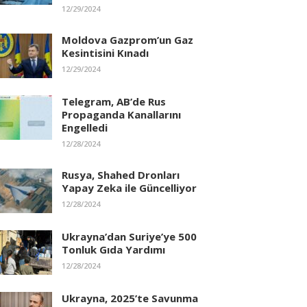
12/29/2024
Moldova Gazprom’un Gaz
Kesintisini Kınadı
12/29/2024
Telegram, AB’de Rus
Propaganda Kanallarını
Engelledi
12/28/2024
Rusya, Shahed Dronları
Yapay Zeka ile Güncelliyor
12/28/2024
Ukrayna’dan Suriye’ye 500
Tonluk Gıda Yardımı
12/28/2024
Ukrayna, 2025’te Savunma