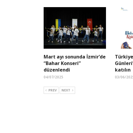
Mart ayı sonunda İzmir’de
Türkiye
“Bahar Konseri”
Günleri
düzenlendi
katılın
04/07/2025
03/06/202
PREV
NEXT