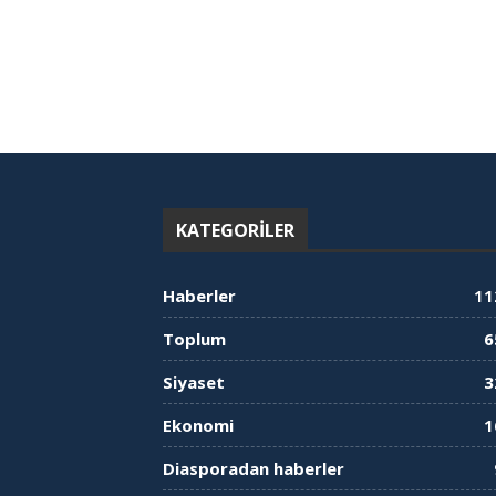
KATEGORILER
Haberler
11
Toplum
6
Siyaset
3
Ekonomi
1
Diasporadan haberler