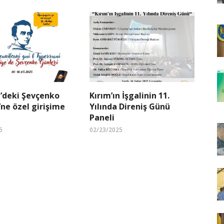
’deki Şevçenko
Kırım’ın İşgalinin 11.
’ne özel girişime
Yılında Direniş Günü
Paneli
5
02/23/2025