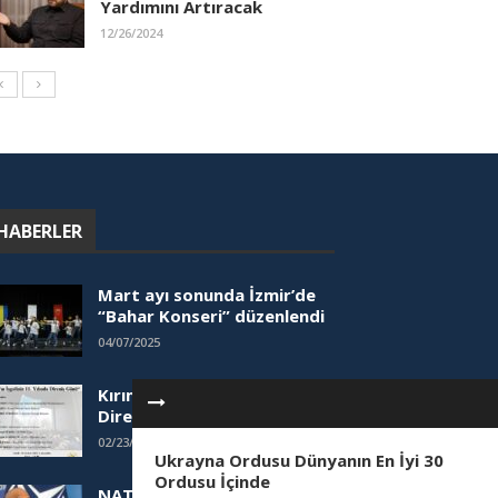
Yardımını Artıracak
12/26/2024
HABERLER
Mart ayı sonunda İzmir’de
“Bahar Konseri” düzenlendi
04/07/2025
Kırım’ın İşgalinin 11. Yılında
Direniş Günü Paneli
02/23/2025
Ukrayna Ordusu Dünyanın En İyi 30
Ordusu İçinde
NATO Yetkilisinden