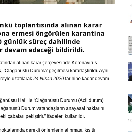
kü toplantısında alınan karar
sona ermesi öngörülen karantina
0 günlük süreç dahilinde
 devam edeceği bildirildi.
rafından alınan karar çerçevesinde Koronavirüs
, ‘Olağanüstü Duruma’ geçilmesi kararlaştırıldı. Aynı
reyle uzatılarak
24 Nisan 2020
tarihine kadar devam
anüstü Hal’ ile ‘Olağanüstü Durumu (Acil durum)’
 “Olağanüstü Durum vatandaşların anayasal haklarını
 çabaları pekiştirir.” ifadeleri kullanıldı.
12
oktalarında gerekli önlemlerin alınması, kısıtlı