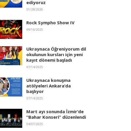
ediyoruz
01/28/2026
Rock Sympho Show IV
09/16/2025
Ukraynaca Öğreniyorum dil
okulunun kursları için yeni
kayıt dönemi başladı
07/14/2025
Ukraynaca konuşma
atölyeleri Ankara’da
başlıyor
07/14/2025
Mart ayı sonunda İzmir’de
“Bahar Konseri” düzenlendi
04/07/2025