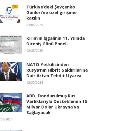
Türkiye’deki Şevçenko
Günleri’ne özel girişime
katılın
03/06/2025
Kırım’ın İşgalinin 11. Yılında
Direniş Günü Paneli
02/23/2025
NATO Yetkilisinden
Rusya’nın Hibrit Saldırılarına
Dair Artan Tehdit Uyarısı
12/30/2024
ABD, Dondurulmuş Rus
Varlıklarıyla Desteklenen 15
Milyar Dolar Ukrayna’ya
Sağlayacak
/30/2024