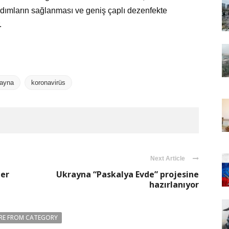
rdımların sağlanması ve geniş çaplı dezenfekte
.
ayna
koronavirüs
Next Article
ter
Ukrayna “Paskalya Evde” projesine
hazırlanıyor
RE FROM CATEGORY