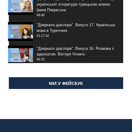
української літератури турецькою мовою.
Ірина Покрвська
48:46
"Дзеркало діаспори". Випуск 17. Українська
мова в Туреччині
01:17:16
"Дзеркало діаспори". Випуск 16. Розмова з
адвокатом. Вікторя Чічекчі.
56:33
"Дзеркало діаспори". Випуск 15. Антін
Мухарський про життя в Туреччині
МИ У ФЕЙСБУК
59:58
"Дзеркало діаспори". Випуск 14. Алія Усенова
про Володимира Мурського
56:36
"Дзеркало діаспори". Випуск 13. МУШ в
Туреччині. Наталія Караджа
54:24