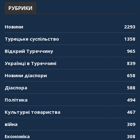
РУБРИКИ
"Дзеркало діаспори". Випуск 12. Запитай
консула. Борис Ясинський
58:41
Новини
2293
"Дзеркало діаспори". Випуск 11. Олександр
Турецьке суспільство
1358
Середа
01:08:34
Відкрий Туреччину
965
"Дзеркало діаспори". Випуск 10. Тонкощі та
Українці в Туреччині
839
лайфхаки туризму в умовах COVID-19
01:01:59
Новини діаспори
658
"Дзеркало діаспори". Випуск 9. День
Діаспора
588
кримськотатарського прапора. Феріде Шахін
57:24
Політика
494
Культурні товариства
467
"Дзеркало діаспори". Випуск 8. Розмова з
Послом
01:17:05
війна
309
Економіка
308
"Дзеркало діаспори". Випуск 7. Історія