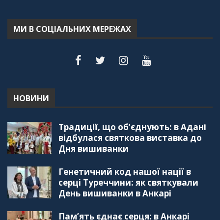
україгської піаністки в Туреччині (Мирослава
Терещук Шентюрк)
55:18
МИ В СОЦІАЛЬНИХ МЕРЕЖАХ
"Дзеркало діаспори". Випуск 6. Можливості
для вивчення української мови в Туреччині
44:30
"Дзеркало діаспори". Випуск 5. Благополуччя
в українсько-турецьких сім'ях
01:23:59
НОВИНИ
"Дзеркало діаспори". Випуск 4. Координаційна
Традиції, що об’єднують: в Адані
рада українських громад Туреччини
56:20
відбулася святкова виставка до
Дня вишиванки
"Дзеркало діаспори". Випуск 3. Вища освіта:
Туреччина VS. Україна
Генетичний код нашої нації в
59:38
серці Туреччини: як святкували
День вишиванки в Анкарі
"Дзеркало діаспори", Випуск 2, Як вивчити
турецьку мову: нюанси та поради
57:18
Пам’ять єднає серця: в Анкарі