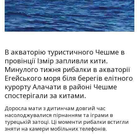
В акваторію туристичного Чешме в
провінції Ізмір запливли кити.
Минулого тижня рибалки в акваторії
Егейського моря біля берегів елітного
курорту Алачати в районі Чешме
спостерігали за китами.
Доросла мати з дитинчам довгий час
насолоджувалися пірнанням та іграми в
турецькій затоці. Ці моменти рибалки встигли
зняти на камери мобільних телефонів.