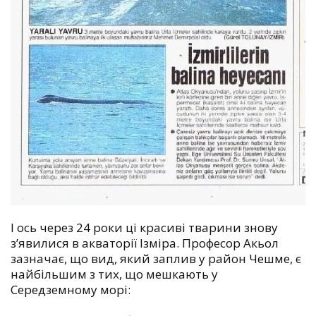
І ось через 24 роки ці красиві тварини знову
з’явилися в акваторії Ізміра. Професор Акьол
зазначає, що вид, який заплив у район Чешме, є
найбільшим з тих, що мешкають у
Середземному морі: