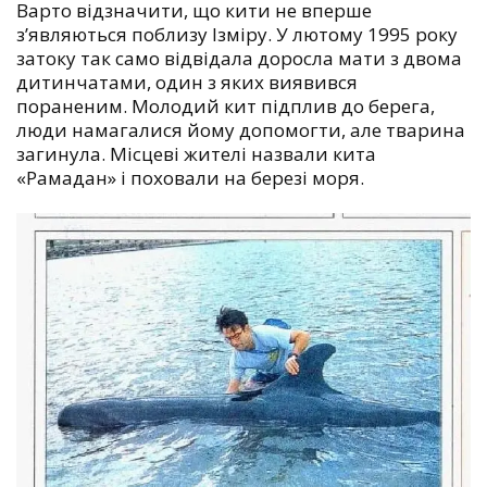
Варто відзначити, що кити не вперше
з’являються поблизу Ізміру. У лютому 1995 року
затоку так само відвідала доросла мати з двома
дитинчатами, один з яких виявився
пораненим. Молодий кит підплив до берега,
люди намагалися йому допомогти, але тварина
загинула. Місцеві жителі назвали кита
«Рамадан» і поховали на березі моря.