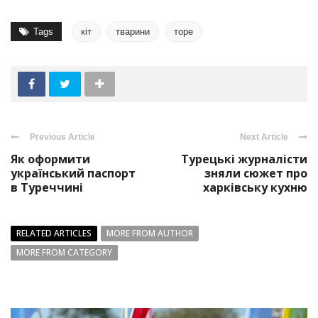
Tags
кіт
тварини
торе
Previous Article
Next Article
Як оформити
Турецькі журналісти
український паспорт
зняли сюжет про
в Туреччині
харківську кухню
RELATED ARTICLES
MORE FROM AUTHOR
MORE FROM CATEGORY