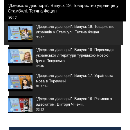
"Дзеркало діаспори". Випуск 19. Товариство українців у
Стамбулі. Тетяна Фецан
35:17
"Дзеркало діаспори". Випуск 19. Товариство
українців у Стамбулі. Тетяна Фецан
35:17
"Дзеркало діаспори". Випуск 18. Переклади
української літератури турецькою мовою.
Ірина Покрвська
48:46
"Дзеркало діаспори". Випуск 17. Українська
мова в Туреччині
01:17:16
"Дзеркало діаспори". Випуск 16. Розмова з
адвокатом. Вікторя Чічекчі.
56:33
"Дзеркало діаспори". Випуск 15. Антін
Мухарський про життя в Туреччині