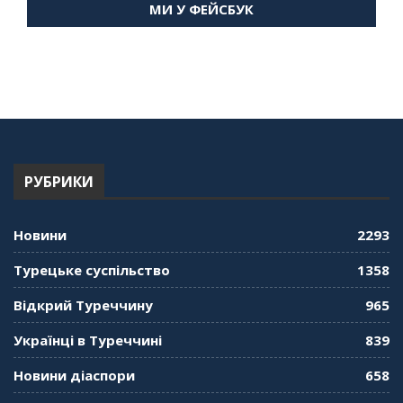
МИ У ФЕЙСБУК
59:58
"Дзеркало діаспори". Випуск 14. Алія Усенова
про Володимира Мурського
56:36
"Дзеркало діаспори". Випуск 13. МУШ в
Туреччині. Наталія Караджа
54:24
РУБРИКИ
"Дзеркало діаспори". Випуск 12. Запитай
консула. Борис Ясинський
58:41
Новини
2293
"Дзеркало діаспори". Випуск 11. Олександр
Турецьке суспільство
1358
Середа
01:08:34
Відкрий Туреччину
965
"Дзеркало діаспори". Випуск 10. Тонкощі та
Українці в Туреччині
839
лайфхаки туризму в умовах COVID-19
01:01:59
Новини діаспори
658