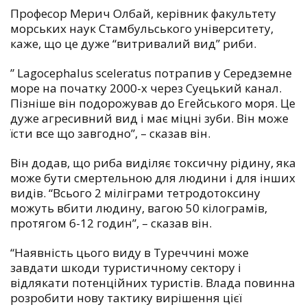
Професор Мерич Олбай, керівник факультету
морських наук Стамбульського університету,
каже, що це дуже “витривалий вид” риби.
” Lagocephalus sceleratus потрапив у Середземне
море на початку 2000-х через Суецький канал.
Пізніше він подорожував до Егейського моря. Це
дуже агресивний вид і має міцні зуби. Він може
їсти все що завгодно”, – сказав він.
Він додав, що риба виділяє токсичну рідину, яка
може бути смертельною для людини і для інших
видів. “Всього 2 міліграми тетродотоксину
можуть вбити людину, вагою 50 кілограмів,
протягом 6-12 годин”, – сказав він.
“Наявність цього виду в Туреччині може
завдати шкоди туристичному сектору і
відлякати потенційних туристів. Влада повинна
розробити нову тактику вирішення цієї