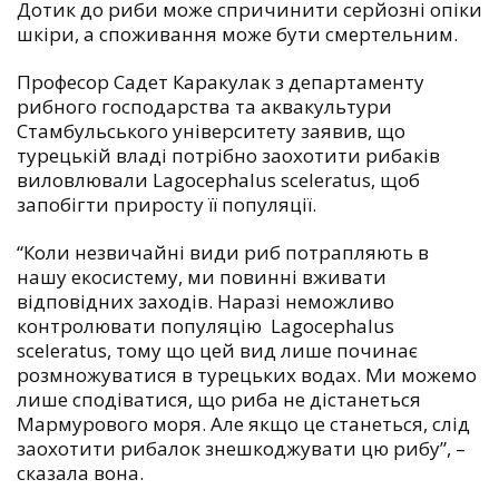
Дотик до риби може спричинити серйозні опіки
шкіри, а споживання може бути смертельним.
Професор Садет Каракулак з департаменту
рибного господарства та аквакультури
Стамбульського університету заявив, що
турецькій владі потрібно заохотити рибаків
виловлювали Lagocephalus sceleratus, щоб
запобігти приросту її популяції.
“Коли незвичайні види риб потрапляють в
нашу екосистему, ми повинні вживати
відповідних заходів. Наразі неможливо
контролювати популяцію Lagocephalus
sceleratus, тому що цей вид лише починає
розмножуватися в турецьких водах. Ми можемо
лише сподіватися, що риба не дістанеться
Мармурового моря. Але якщо це станеться, слід
заохотити рибалок знешкоджувати цю рибу”, –
сказала вона.