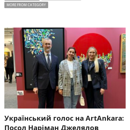
MORE FROM CATEGORY
Український голос на ArtAnkara:
Посол Наріман Джелялов