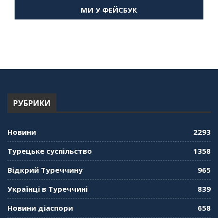
Мухарський про життя в Туреччині
МИ У ФЕЙСБУК
59:58
"Дзеркало діаспори". Випуск 14. Алія Усенова
про Володимира Мурського
56:36
"Дзеркало діаспори". Випуск 13. МУШ в
Туреччині. Наталія Караджа
54:24
РУБРИКИ
"Дзеркало діаспори". Випуск 12. Запитай
консула. Борис Ясинський
58:41
Новини
2293
"Дзеркало діаспори". Випуск 11. Олександр
Турецьке суспільство
1358
Середа
01:08:34
Відкрий Туреччину
965
"Дзеркало діаспори". Випуск 10. Тонкощі та
Українці в Туреччині
839
лайфхаки туризму в умовах COVID-19
01:01:59
Новини діаспори
658