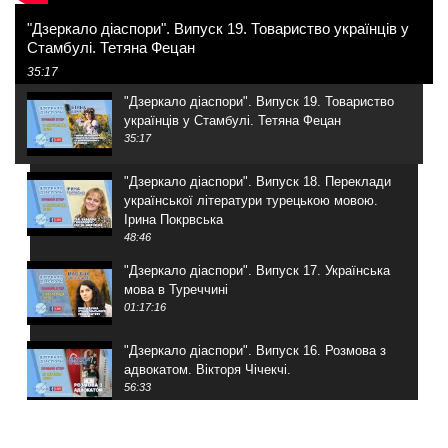
"Дзеркало діаспори". Випуск 19. Товариство українців у
Стамбулі. Тетяна Фецан
35:17
"Дзеркало діаспори". Випуск 19. Товариство
українців у Стамбулі. Тетяна Фецан
35:17
"Дзеркало діаспори". Випуск 18. Переклади
української літератури турецькою мовою.
Ірина Покрвська
48:46
"Дзеркало діаспори". Випуск 17. Українська
мова в Туреччині
01:17:16
"Дзеркало діаспори". Випуск 16. Розмова з
адвокатом. Вікторя Чічекчі.
56:33
"Дзеркало діаспори". Випуск 15. Антін