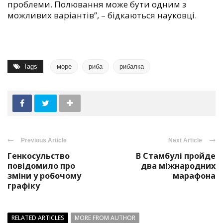
проблеми. Полювання може бути одним з
можливих варіантів”, – бідкаються науковці.
Tags
море
риба
рибалка
Previous Article
Next Article
Генкосульство
В Стамбулі пройде
повідомило про
два міжнародних
зміни у робочому
марафона
графіку
RELATED ARTICLES
MORE FROM AUTHOR