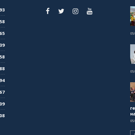
93
58
65
05
39
58
88
05
94
67
09
г
н
08
05