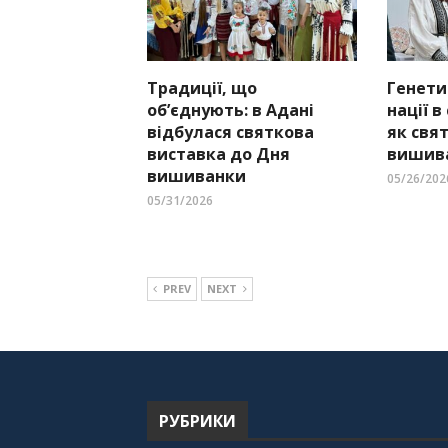
Традиції, що
Генети
об’єднують: в Адані
нації в
відбулася святкова
як свя
виставка до Дня
вишива
вишиванки
05/26/202
05/31/2026
PREV
NEXT
РУБРИКИ