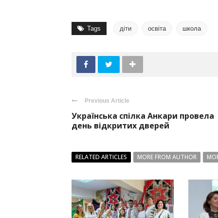
Tags
діти
освіта
школа
Previous Article
Українська спілка Анкари провела
день відкритих дверей
RELATED ARTICLES
MORE FROM AUTHOR
MOR