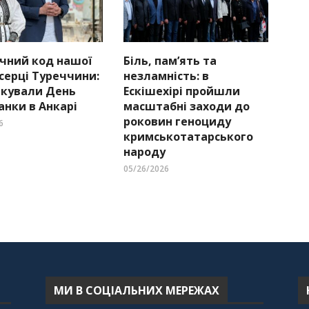
чний код нашої
Біль, пам’ять та
 серці Туреччини:
незламність: в
ткували День
Ескішехірі пройшли
нки в Анкарі
масштабні заходи до
роковин геноциду
6
кримськотатарського
народу
05/26/2026
МИ В СОЦІАЛЬНИХ МЕРЕЖАХ