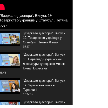
"Дзеркало діаспори". Випуск 19.
Товариство українців у Стамбулі. Тетяна
Фецан
35:17
"Дзеркало діаспори". Випуск
19. Товариство українців у
Стамбулі. Тетяна Фецан
35:17
"Дзеркало діаспори". Випуск
18. Переклади української
літератури турецькою мовою.
Ірина Покрвська
48:46
"Дзеркало діаспори". Випуск
17. Українська мова в
Туреччині
01:17:16
"Дзеркало діаспори". Випуск
16. Розмова з адвокатом.