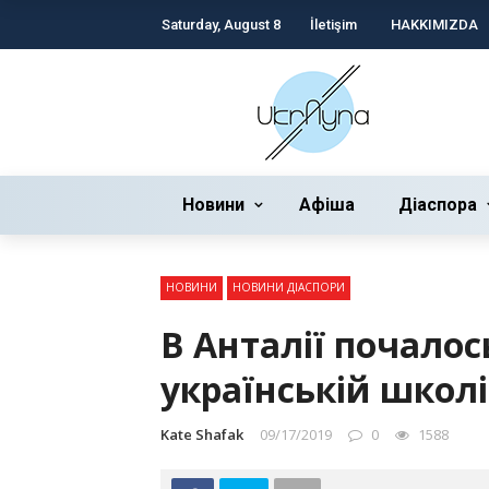
Saturday, August 8
İletişim
HAKKIMIZDA
Новини
Афіша
Діаспора
НОВИНИ
НОВИНИ ДІАСПОРИ
В Анталії почалос
українській школі
Kate Shafak
09/17/2019
0
1588