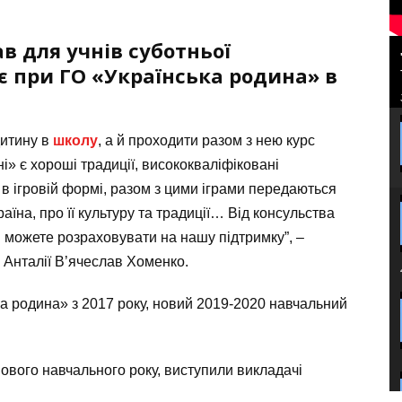
 для учнів суботньої
є при ГО «Українська родина» в
дитину в
школу
, а й проходити разом з нею курс
і» є хороші традиції, висококваліфіковані
 в ігровій формі, разом з цими іграми передаються
аїна, про її культуру та традиції… Від консульства
 можете розраховувати на нашу підтримку”, –
в Анталії В’ячеслав Хоменко.
ка родина» з 2017 року, новий 2019-2020 навчальний
ового навчального року, виступили викладачі