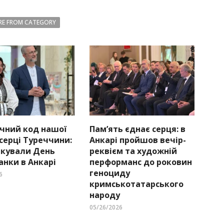
E FROM CATEGORY
чний код нашої
Пам’ять єднає серця: в
 серці Туреччини:
Анкарі пройшов вечір-
ткували День
реквієм та художній
нки в Анкарі
перформанс до роковин
геноциду
6
кримськотатарського
народу
05/26/2026