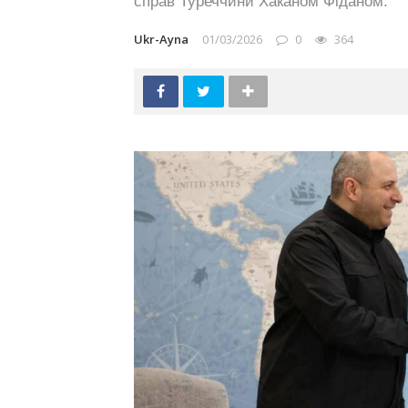
справ Туреччини Хаканом Фіданом.
Ukr-Ayna
01/03/2026
0
364