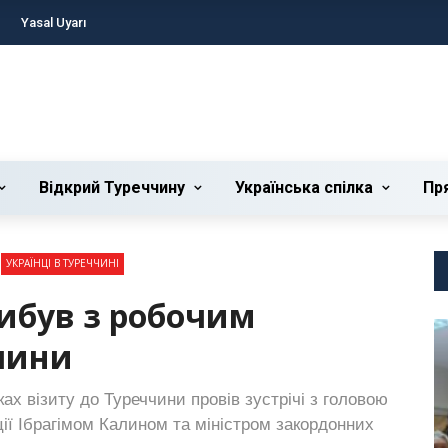
Yasal Uyarı
Відкрий Туреччину
Українська cпілка
Пр
УКРАЇНЦІ В ТУРЕЧЧИНІ
ибув з робочим
чини
х візиту до Туреччини провів зустрічі з головою
ції Ібрагімом Калином та міністром закордонних