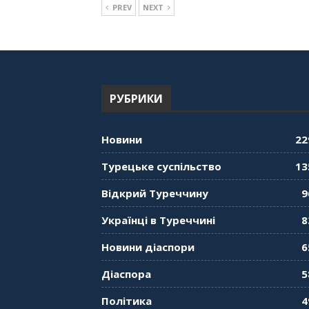
PREV
NEXT
РУБРИКИ
Новини
22
Турецьке суспільство
13
Відкрий Туреччину
9
Українці в Туреччині
8
Новини діаспори
6
Діаспора
5
Політика
4