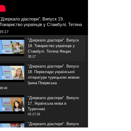
"Дзеркало діаспори". Випуск 19.
Товариство українців у Стамбулі. Тетяна
Фецан
35:17
"Дзеркало діаспори". Випуск
19. Товариство українців у
Стамбулі. Тетяна Фецан
35:17
"Дзеркало діаспори". Випуск
18. Переклади української
літератури турецькою мовою.
Ірина Покрвська
48:46
"Дзеркало діаспори". Випуск
17. Українська мова в
Туреччині
01:17:16
"Дзеркало діаспори". Випуск
16. Розмова з адвокатом.