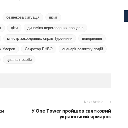
безпекова ситуація
візит
ї
діти
динаміка переговорних процесів
міністр закордонних справ Туреччини
повернення
м Умєров
Секретар РНБО
сценарії розвитку подій
цивільні особи
Next Article
ки
У One Tower пройшов святковий
український ярмарок