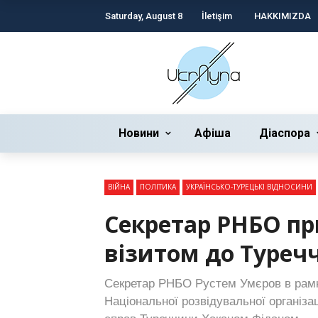
Saturday, August 8
İletişim
HAKKIMIZDA
Новини
Афіша
Діаспора
ВІЙНА
ПОЛІТИКА
УКРАЇНСЬКО-ТУРЕЦЬКІ ВІДНОСИНИ
Секретар РНБО пр
візитом до Туреч
Секретар РНБО Рустем Умєров в рамка
Національної розвідувальної організа