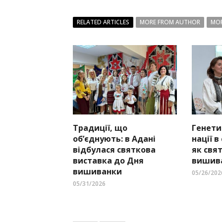
RELATED ARTICLES
MORE FROM AUTHOR
MOR
Традиції, що
Генети
об’єднують: в Адані
нації в
відбулася святкова
як свя
виставка до Дня
вишива
вишиванки
05/26/202
05/31/2026