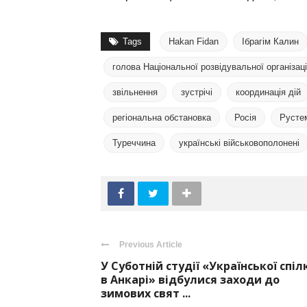
Tags
Hakan Fidan
Ібрагім Калин
голова Національної розвідувальної організаці
звільнення
зустрічі
координація дій
регіональна обстановка
Росія
Русте
Туреччина
українські військовополонені
Previous Article
У Суботній студії «Української спіл
в Анкарі» відбулися заходи до
зимових свят ...