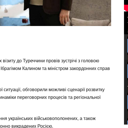
ізиту до Туреччини провів зустрічі з головою
ї Ібрагімом Калином та міністром закордонних справ
 ситуації, обговорили можливі сценарії розвитку
динаміки переговорних процесів та регіональної
ння українських військовополонених, а також
аконно викрадених Росією.