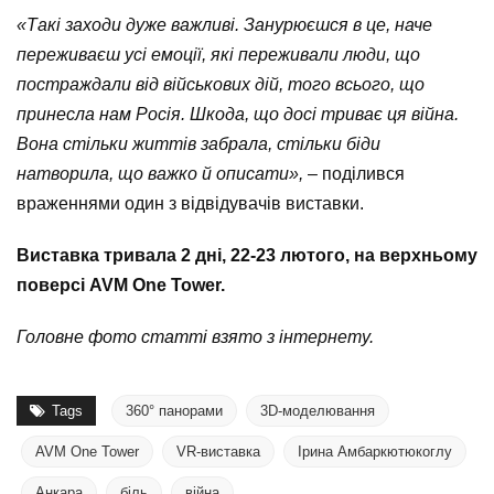
«Такі заходи дуже важливі. Занурюєшся в це, наче
переживаєш усі емоції, які переживали люди, що
постраждали від військових дій, того всього, що
принесла нам Росія. Шкода, що досі триває ця війна.
Вона стільки життів забрала, стільки біди
натворила, що важко й описати»,
– поділився
враженнями один з відвідувачів виставки.
Виставка тривала 2 дні, 22-23 лютого, на верхньому
поверсі AVM One Tower.
Головне фото статті взято з інтернету.
Tags
360° панорами
3D-моделювання
AVM One Tower
VR-виставка
Ірина Амбаркютюкоглу
Анкара
біль
війна