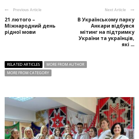
Previous Article
Next Article
21 лютого –
В Українському парку
Міжнародний день
Анкари відбувся
рідної мови
мітинг на підтримку
України та українців,
які ...
RELATED ARTICLES
MORE FROM AUTHOR
MORE FROM CATEGORY