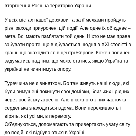
вторгнення Росії на територію України.
У всіх містах нашої держави та за її межами пройдуть
різні заходи приурочені цій події. Але одне їх об’єднає –
мета. Всі мають пам’ятати той день. Ніхто не має права
забувати про те, що відбувається щодня в XXI столітті в
країні, що знаходиться в центрі Європи. Кожен повинен
задуматись над тим, що може статись, якщо Україна та
українці не чинитимуть опору.
Туреччина не є винятком. Бо там живуть наші люди, які
були вимушені покинути свої домівки, близьких і рідних
через російську агресію. Але в кожного з них часточка
серденька знаходиться вдома. Вони переживають і
вірять, як і усі ми, в перемогу.
Об’єднуються, допомагають та привертають увагу світу
до подій, які відбуваються в Україні.