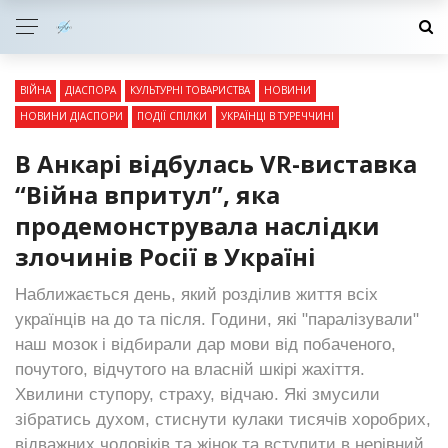
ВІЙНА
ДІАСПОРА
КУЛЬТУРНІ ТОВАРИСТВА
НОВИНИ
НОВИНИ ДІАСПОРИ
ПОДІЇ СПІЛКИ
УКРАЇНЦІ В ТУРЕЧЧИНІ
В Анкарі відбулась VR-виставка
“Війна впритул”, яка
продемонструвала наслідки
злочинів Росії в Україні
Наближається день, який розділив життя всіх
українців на до та після. Години, які "паралізували"
наш мозок і відбирали дар мови від побаченого,
почутого, відчутого на власній шкірі жахіття.
Хвилини ступору, страху, відчаю. Які змусили
зібратись духом, стиснути кулаки тисячів хоробрих,
відважних чоловіків та жінок та вступити в нерівний