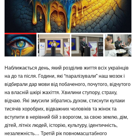
N
Наближається день, який розділив життя всіх українців
на до та після. Години, які “паралізували” наш мозок і
відбирали дар мови від побаченого, почутого, відчутого
на власній шкірі жахіття. Хвилини ступору, страху,
відчаю. Які змусили зібратись духом, стиснути кулаки
тисячів хоробрих, відважних чоловіків та жінок та
вступити в нерівний бій з ворогом, за свою землю, дім,
дітей, літніх людей, історію, культуру, ідентичність,
незалежність… Третій рік повномасштабного