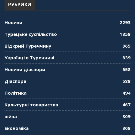
РУБРИКИ
"Дзеркало діаспори". Випуск 12. Запитай
консула. Борис Ясинський
58:41
Новини
2293
"Дзеркало діаспори". Випуск 11. Олександр
Турецьке суспільство
1358
Середа
01:08:34
Відкрий Туреччину
965
"Дзеркало діаспори". Випуск 10. Тонкощі та
Українці в Туреччині
839
лайфхаки туризму в умовах COVID-19
01:01:59
Новини діаспори
658
"Дзеркало діаспори". Випуск 9. День
Діаспора
588
кримськотатарського прапора. Феріде Шахін
57:24
Політика
494
Культурні товариства
467
"Дзеркало діаспори". Випуск 8. Розмова з
Послом
01:17:05
війна
309
Економіка
308
"Дзеркало діаспори". Випуск 7. Історія
україгської піаністки в Туреччині (Мирослава