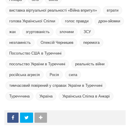
виставка віртуальної реальності «Війна впритул»
втрати
голова Української Спілки
голос правди
дрон-зйомки
жах
згуртованість
злочини
ЗСУ
незламність
Олексій Чернишев
перемога
Посольство США в Туреччині
посольство України в Туреччині
реальність війни
російська агресія
Росія
сила
тимчасовий повірений у справах України в Туреччині
Туречччина
Україна
Українська Спілка в Анкарі