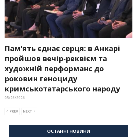
Пам’ять єднає серця: в Анкарі
пройшов вечір-реквієм та
художній перформанс до
роковин геноциду
кримськотатарського народу
05/26/2026
PREV
NEXT
ОСТАННІ НОВИНИ