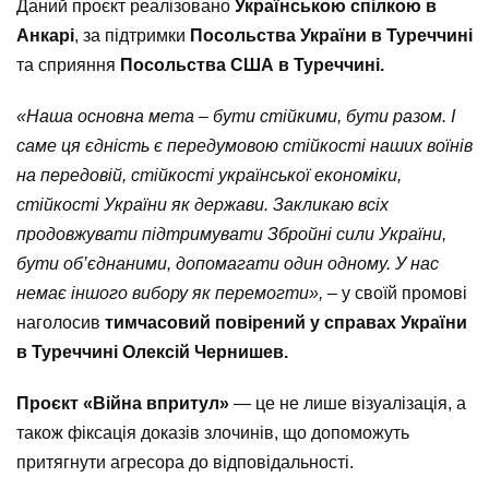
Даний проєкт реалізовано
Українською спілкою в
Анкарі
, за підтримки
Посольства України в Туреччині
та сприяння
Посольства США в Туреччині.
«Наша основна мета – бути стійкими, бути разом. І
саме ця єдність є передумовою стійкості наших воїнів
на передовій, стійкості української економіки,
стійкості України як держави. Закликаю всіх
продовжувати підтримувати Збройні сили України,
бути об’єднаними, допомагати один одному. У нас
немає іншого вибору як перемогти»,
– у своїй промові
наголосив
тимчасовий повірений у справах України
в Туреччині Олексій Чернишев.
Проєкт «Війна впритул»
— це не лише візуалізація, а
також фіксація доказів злочинів, що допоможуть
притягнути агресора до відповідальності.