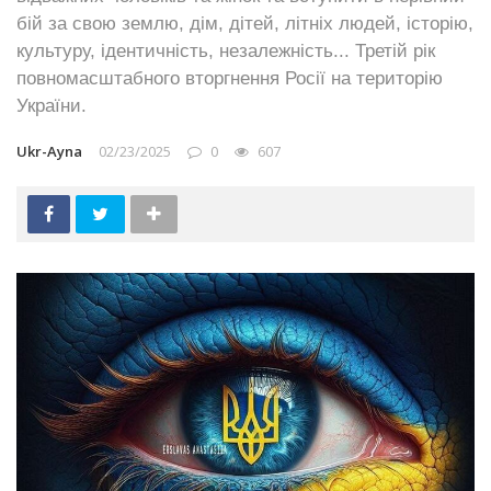
бій за свою землю, дім, дітей, літніх людей, історію,
культуру, ідентичність, незалежність... Третій рік
повномасштабного вторгнення Росії на територію
України.
Ukr-Ayna
02/23/2025
0
607