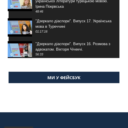
української літератури турецькою мовою.
Ірина Покрвська
48:46
"Дзеркало діаспори". Випуск 17. Українська
мова в Туреччині
01:17:16
"Дзеркало діаспори". Випуск 16. Розмова з
адвокатом. Вікторя Чічекчі.
56:33
"Дзеркало діаспори". Випуск 15. Антін
Мухарський про життя в Туреччині
МИ У ФЕЙСБУК
59:58
"Дзеркало діаспори". Випуск 14. Алія Усенова
про Володимира Мурського
56:36
"Дзеркало діаспори". Випуск 13. МУШ в
Туреччині. Наталія Караджа
54:24