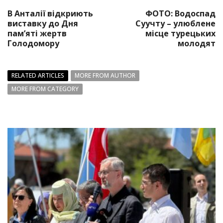
В Анталії відкриють
ФОТО: Водоспад
виставку до Дня
Суучту – улюблене
пам’яті жертв
місце турецьких
Голодомору
молодят
RELATED ARTICLES
MORE FROM AUTHOR
MORE FROM CATEGORY