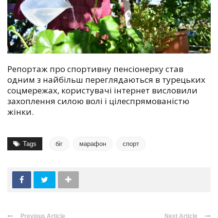
Репортаж про спортивну пенсіонерку став
одним з найбільш переглядаються в турецьких
соцмережах, користувачі інтернет висловили
захоплення силою волі і цілеспрямованістю
жінки.
Tags
біг
марафон
спорт
Previous Article
Next Article