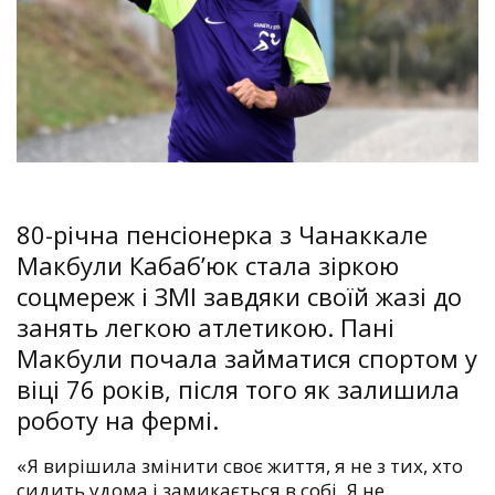
80-річна пенсіонерка з Чанаккале
Макбули Кабаб’юк стала зіркою
соцмереж і ЗМІ завдяки своїй жазі до
занять легкою атлетикою. Пані
Макбули почала займатися спортом у
віці 76 років, після того як залишила
роботу на фермі.
«Я вирішила змінити своє життя, я не з тих, хто
сидить удома і замикається в собі. Я не