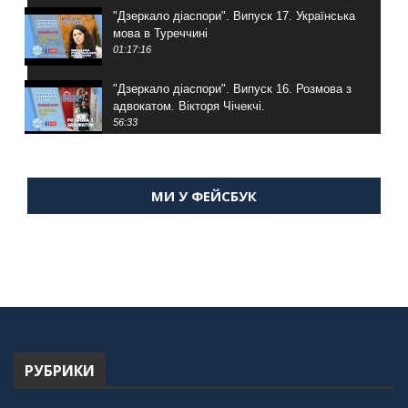
"Дзеркало діаспори". Випуск 17. Українська
мова в Туреччині
01:17:16
"Дзеркало діаспори". Випуск 16. Розмова з
адвокатом. Вікторя Чічекчі.
56:33
"Дзеркало діаспори". Випуск 15. Антін
Мухарський про життя в Туреччині
МИ У ФЕЙСБУК
59:58
"Дзеркало діаспори". Випуск 14. Алія Усенова
про Володимира Мурського
56:36
"Дзеркало діаспори". Випуск 13. МУШ в
Туреччині. Наталія Караджа
54:24
РУБРИКИ
"Дзеркало діаспори". Випуск 12. Запитай
консула. Борис Ясинський