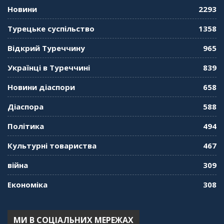
58:41
Новини
2293
"Дзеркало діаспори". Випуск 11. Олександр
Турецьке суспільство
1358
Середа
01:08:34
Відкрий Туреччину
965
"Дзеркало діаспори". Випуск 10. Тонкощі та
Українці в Туреччині
839
лайфхаки туризму в умовах COVID-19
01:01:59
Новини діаспори
658
"Дзеркало діаспори". Випуск 9. День
Діаспора
588
кримськотатарського прапора. Феріде Шахін
57:24
Політика
494
Культурні товариства
467
"Дзеркало діаспори". Випуск 8. Розмова з
Послом
01:17:05
війна
309
Економіка
308
"Дзеркало діаспори". Випуск 7. Історія
україгської піаністки в Туреччині (Мирослава
Терещук Шентюрк)
55:18
МИ В СОЦІАЛЬНИХ МЕРЕЖАХ