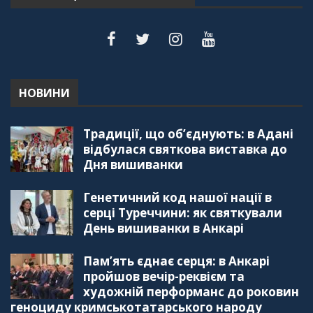
"Дзеркало діаспори". Випуск 6. Можливості
для вивчення української мови в Туреччині
44:30
"Дзеркало діаспори". Випуск 5. Благополуччя
в українсько-турецьких сім'ях
01:23:59
НОВИНИ
"Дзеркало діаспори". Випуск 4. Координаційна
Традиції, що об’єднують: в Адані
рада українських громад Туреччини
56:20
відбулася святкова виставка до
Дня вишиванки
"Дзеркало діаспори". Випуск 3. Вища освіта:
Туреччина VS. Україна
Генетичний код нашої нації в
59:38
серці Туреччини: як святкували
День вишиванки в Анкарі
"Дзеркало діаспори", Випуск 2, Як вивчити
турецьку мову: нюанси та поради
57:18
Пам’ять єднає серця: в Анкарі
пройшов вечір-реквієм та
"Дзеркало діаспори". Випуск 1. Про створення
художній перформанс до роковин
порталу "Укр-Айна"
геноциду кримськотатарського народу
39:41