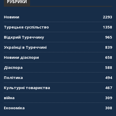
РУБРИКИ
"Дзеркало діаспори". Випуск 12. Запитай
консула. Борис Ясинський
58:41
Новини
2293
"Дзеркало діаспори". Випуск 11. Олександр
Турецьке суспільство
1358
Середа
01:08:34
Відкрий Туреччину
965
"Дзеркало діаспори". Випуск 10. Тонкощі та
Українці в Туреччині
839
лайфхаки туризму в умовах COVID-19
01:01:59
Новини діаспори
658
"Дзеркало діаспори". Випуск 9. День
Діаспора
588
кримськотатарського прапора. Феріде Шахін
57:24
Політика
494
Культурні товариства
467
"Дзеркало діаспори". Випуск 8. Розмова з
Послом
01:17:05
війна
309
Економіка
308
"Дзеркало діаспори". Випуск 7. Історія
україгської піаністки в Туреччині (Мирослава