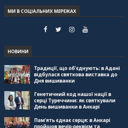
Терещук Шентюрк)
55:18
МИ В СОЦІАЛЬНИХ МЕРЕЖАХ
"Дзеркало діаспори". Випуск 6. Можливості
для вивчення української мови в Туреччині
44:30
"Дзеркало діаспори". Випуск 5. Благополуччя
в українсько-турецьких сім'ях
01:23:59
НОВИНИ
"Дзеркало діаспори". Випуск 4. Координаційна
Традиції, що об’єднують: в Адані
рада українських громад Туреччини
56:20
відбулася святкова виставка до
Дня вишиванки
"Дзеркало діаспори". Випуск 3. Вища освіта:
Туреччина VS. Україна
Генетичний код нашої нації в
59:38
серці Туреччини: як святкували
День вишиванки в Анкарі
"Дзеркало діаспори", Випуск 2, Як вивчити
турецьку мову: нюанси та поради
57:18
Пам’ять єднає серця: в Анкарі
пройшов вечір-реквієм та