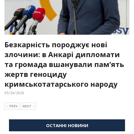
Безкарність породжує нові
злочини: в Анкарі дипломати
та громада вшанували пам’ять
жертв геноциду
кримськотатарського народу
05/26/2026
PREV
NEXT
ОСТАННІ НОВИНИ