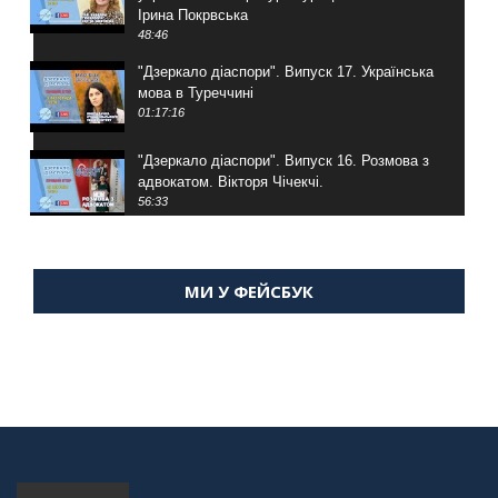
Ірина Покрвська
48:46
"Дзеркало діаспори". Випуск 17. Українська
мова в Туреччині
01:17:16
"Дзеркало діаспори". Випуск 16. Розмова з
адвокатом. Вікторя Чічекчі.
56:33
"Дзеркало діаспори". Випуск 15. Антін
Мухарський про життя в Туреччині
МИ У ФЕЙСБУК
59:58
"Дзеркало діаспори". Випуск 14. Алія Усенова
про Володимира Мурського
56:36
"Дзеркало діаспори". Випуск 13. МУШ в
Туреччині. Наталія Караджа
54:24