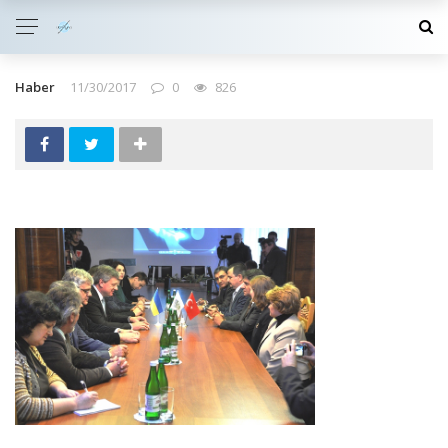
Haber
11/30/2017
0
826