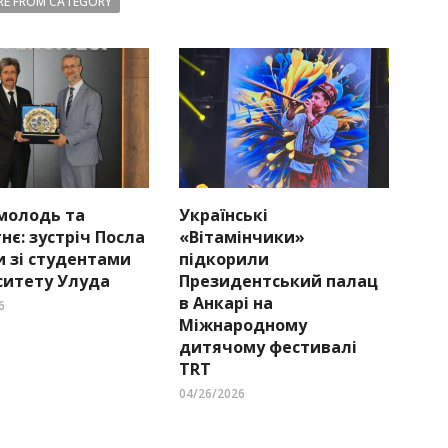
E FROM CATEGORY
 молодь та
Українські
нє: зустріч Посла
«Вітамінчики»
и зі студентами
підкорили
ситету Улуда
Президентський палац
в Анкарі на
6
Міжнародному
дитячому фестивалі
TRT
04/26/2026