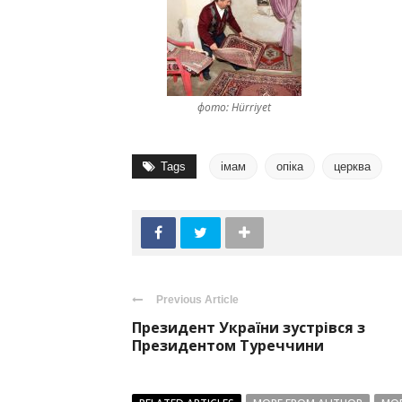
фото: Hürriyet
Tags
імам
опіка
церква
Previous Article
Президент України зустрівся з
Президентом Туреччини