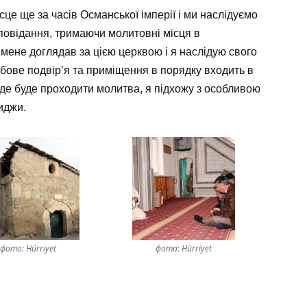
сце ще за часів Османської імперії і ми наслідуємо
повідання, тримаючи молитовні місця в
а мене доглядав за цією церквою і я наслідую свого
бове подвір’я та приміщення в порядку входить в
 де буде проходити молитва, я підхожу з особливою
иджи.
фото: Hürriyet
фото: Hürriyet