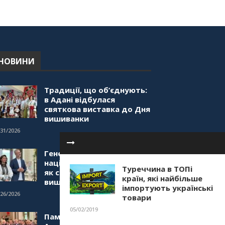
НОВИНИ
Традиції, що об’єднують:
в Адані відбулася
святкова виставка до Дня
вишиванки
/31/2026
Генетичний код нашої
нації в серці Туреччини:
Туреччина в ТОПі
як святкували День
країн, які найбільше
вишиванки в Анкарі
імпортують українські
/26/2026
товари
05/02/2019
Пам’ять єднає серця: в