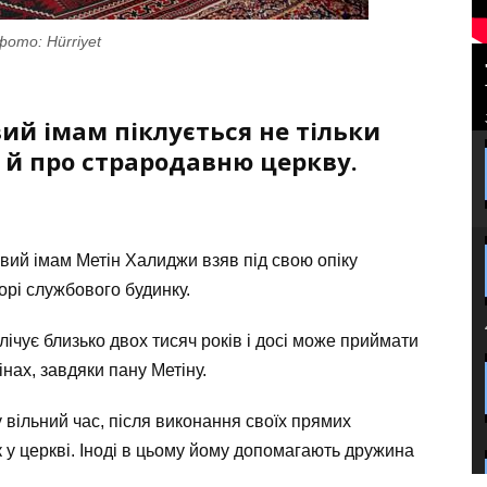
фото: Hürriyet
вий імам піклується не тільки
а й про страродавню церкву.
евий імам Метін Халиджи взяв під свою опіку
орі службового будинку.
ічує близько двох тисяч років і досі може приймати
інах, завдяки пану Метіну.
 вільний час, після виконання своїх прямих
к у церкві. Іноді в цьому йому допомагають дружина