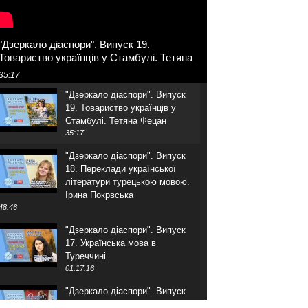
"Дзеркало діаспори". Випуск 19.
Товариство українців у Стамбулі. Тетяна
Фецан
35:17
"Дзеркало діаспори". Випуск
19. Товариство українців у
Стамбулі. Тетяна Фецан
35:17
"Дзеркало діаспори". Випуск
18. Переклади української
літератури турецькою мовою.
Ірина Покрвська
48:46
"Дзеркало діаспори". Випуск
17. Українська мова в
Туреччині
01:17:16
"Дзеркало діаспори". Випуск
16. Розмова з адвокатом.