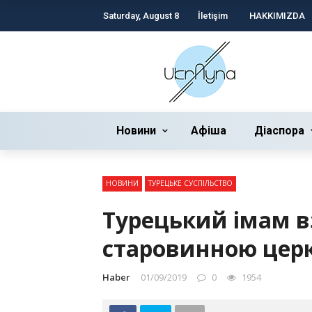
Saturday, August 8
İletişim
HAKKIMIZDA
Новини
Афіша
Діаспора
НОВИНИ
ТУРЕЦЬКЕ СУСПІЛЬСТВО
Турецький імам в
старовинною цер
Haber
01/09/2019
0
1954