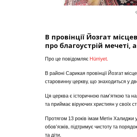
В провінції Йозгат місце
про благоустрій мечеті, 
Про це повідомляє
Hürriyet.
В районі Сарикая провінції Йозгат місц
старовинну церкву, що знаходиться у дв
Ця церква є історичною пам’яткою та нал
та приймає віруючих християн у своїх ст
Протягом 13 років імам Метін Халиджи у
обов’язків, підтримує чистоту та порядо
та діти.