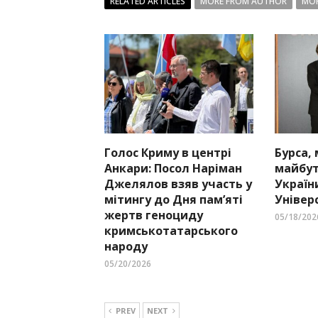
RELATED ARTICLES
MORE FROM AUTHOR
MOR
Голос Криму в центрі
Бурса,
Анкари: Посол Наріман
майбут
Джелялов взяв участь у
Україн
мітингу до Дня пам’яті
Універ
жертв геноциду
05/18/202
кримськотатарського
народу
05/20/2026
PREV
NEXT