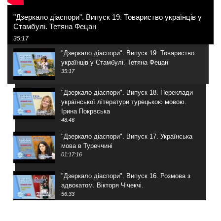
"Дзеркало діаспори". Випуск 19. Товариство українців у
Стамбулі. Тетяна Фецан
35:17
"Дзеркало діаспори". Випуск 19. Товариство
українців у Стамбулі. Тетяна Фецан
35:17
"Дзеркало діаспори". Випуск 18. Переклади
української літератури турецькою мовою.
Ірина Покрвська
48:46
"Дзеркало діаспори". Випуск 17. Українська
мова в Туреччині
01:17:16
"Дзеркало діаспори". Випуск 16. Розмова з
адвокатом. Вікторя Чічекчі.
56:33
"Дзеркало діаспори". Випуск 15. Антін