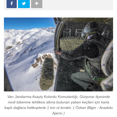
Van Jandarma Asayiş Kolordu Komutanlığı, Gürpınar ilçesinde
nesli tükenme tehlikesi altına bulunan yaban keçileri için karla
kaplı dağlara helikopterle 1 ton ot bıraktı. ( Özkan Bilgin - Anadolu
Ajansı )