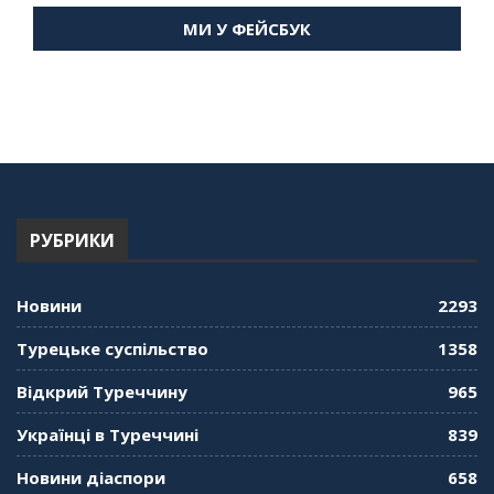
Мухарський про життя в Туреччині
МИ У ФЕЙСБУК
59:58
"Дзеркало діаспори". Випуск 14. Алія Усенова
про Володимира Мурського
56:36
"Дзеркало діаспори". Випуск 13. МУШ в
Туреччині. Наталія Караджа
54:24
РУБРИКИ
"Дзеркало діаспори". Випуск 12. Запитай
консула. Борис Ясинський
58:41
Новини
2293
"Дзеркало діаспори". Випуск 11. Олександр
Турецьке суспільство
1358
Середа
01:08:34
Відкрий Туреччину
965
"Дзеркало діаспори". Випуск 10. Тонкощі та
Українці в Туреччині
839
лайфхаки туризму в умовах COVID-19
01:01:59
Новини діаспори
658