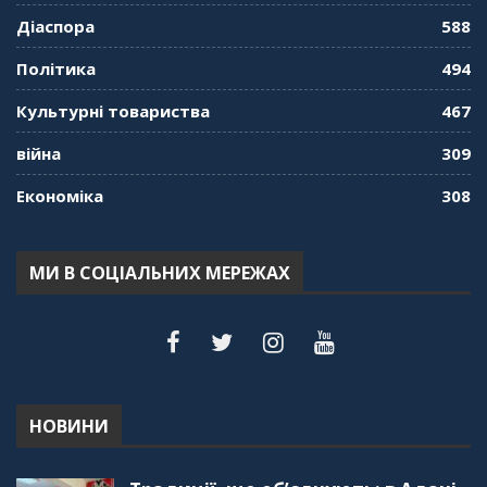
"Дзеркало діаспори". Випуск 9. День
Діаспора
588
кримськотатарського прапора. Феріде Шахін
57:24
Політика
494
Культурні товариства
467
"Дзеркало діаспори". Випуск 8. Розмова з
Послом
01:17:05
війна
309
Економіка
308
"Дзеркало діаспори". Випуск 7. Історія
україгської піаністки в Туреччині (Мирослава
Терещук Шентюрк)
55:18
МИ В СОЦІАЛЬНИХ МЕРЕЖАХ
"Дзеркало діаспори". Випуск 6. Можливості
для вивчення української мови в Туреччині
44:30
"Дзеркало діаспори". Випуск 5. Благополуччя
в українсько-турецьких сім'ях
01:23:59
НОВИНИ
"Дзеркало діаспори". Випуск 4. Координаційна