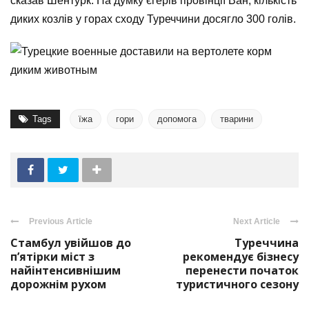
сказав Шентурк.
На думку єгерів провінції Ван, кількість
диких козлів у горах сходу Туреччини досягло 300 голів.
Tags
їжа
гори
допомога
тварини
Previous Article
Next Article
Стамбул увійшов до
Туреччина
п’ятірки міст з
рекомендує бізнесу
найінтенсивнішим
перенести початок
дорожнім рухом
туристичного сезону