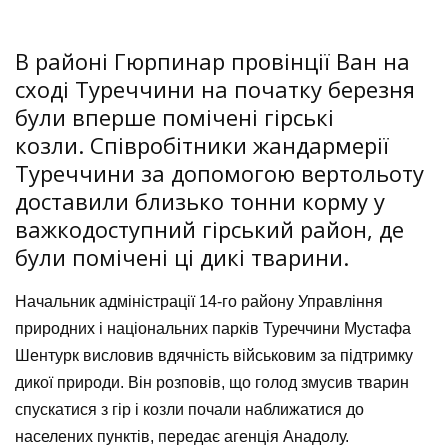
В районі Гюрпинар провінції Ван на
сході Туреччини на початку березня
були вперше помічені гірські
козли.
Співробітники жандармерії
Туреччини за допомогою вертольоту
доставили близько тонни корму у
важкодоступний гірський район, де
були помічені ці дикі тварини.
Начальник адміністрації 14-го району Управління
природних і національних парків Туреччини Мустафа
Шентурк висловив вдячність військовим за підтримку
дикої природи.
Він розповів, що голод змусив тварин
спускатися з гір і козли почали наближатися до
населених пунктів, передає агенція Анадолу.