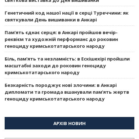
Генетичний код нашої нації в серці Туреччини: як
святкували День вишиванки в Анкарі
Пам’ять єднає серця: в Анкарі пройшов вечір-
реквієм та художній перформанс до роковин
геноциду кримськотатарського народу
Біль, пам’ять та незламність: в Ескішехірі пройшли
масштабні заходи до роковин геноциду
кримськотатарського народу
Безкарність породжує нові злочини: в Анкарі
дипломати та громада вшанували пам’ять жертв
геноциду кримськотатарського народу
АРХІВ НОВИН