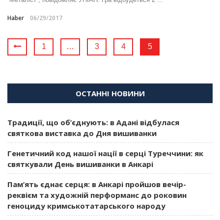
Haber
06/29/2017
1
…
3
4
5
ОСТАННІ НОВИНИ
Традиції, що об’єднують: в Адані відбулася
святкова виставка до Дня вишиванки
Генетичний код нашої нації в серці Туреччини: як
святкували День вишиванки в Анкарі
Пам’ять єднає серця: в Анкарі пройшов вечір-
реквієм та художній перформанс до роковин
геноциду кримськотатарського народу