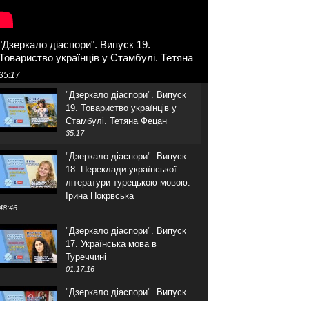
"Дзеркало діаспори". Випуск 19.
Товариство українців у Стамбулі. Тетяна
Фецан
35:17
"Дзеркало діаспори". Випуск
19. Товариство українців у
Стамбулі. Тетяна Фецан
35:17
"Дзеркало діаспори". Випуск
18. Переклади української
літератури турецькою мовою.
Ірина Покрвська
48:46
"Дзеркало діаспори". Випуск
17. Українська мова в
Туреччині
01:17:16
"Дзеркало діаспори". Випуск
16. Розмова з адвокатом.