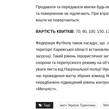
Продавати та передавати квитки будь-
та поверненню не підлягають.
При втрат
кошти не повертаються.
ВАРТІСТЬ КВИТКІВ:
70, 90, 100, 150, 1
Федерація Футболу також нагадує, що
з
території Харківської області встановле
загроза). Такий рівень терористичної за
охорони та перепускного режиму на об’є
уваги листа від Національної поліції Ук
час проведення матчу збірних команд У
передбачено підвищений рівень контролю
«Металіст».
Tags
матч Україна Туреччина
Мет