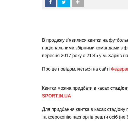
В продажу з’явилися квитки на футбол
національними збірними командами з фу
вересня 2017 року о 21:45 у м. Харків н
Про це повідомляється на сайті
Федерац
Квитки можна придбати в касах
стадіо
SPORT.IN.UA
Для придбання квитка в касах стадіону 
та ксерокопію паспортів решти осіб (не 