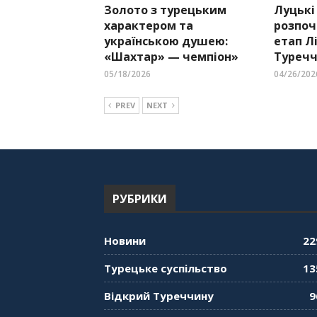
Золото з турецьким
Луцькі
характером та
розпоч
українською душею:
етап Лі
«Шахтар» — чемпіон»
Туречч
05/18/2026
04/26/202
PREV
NEXT
РУБРИКИ
Новини
22
Турецьке суспільство
13
Відкрий Туреччину
9