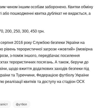
яким чином іншим особам заборонено.
Квитки обміну
і або пошкодженні квитка дублікат не видається, а
70, 200, 250, 300, 450 грн.
 серпня 2016 року Службою безпеки України на
но рівень терористичної загрози «жовтий» (імовірна
грози, з-поміж іншого, передбачає посилення
ктах терористичних посягань. А також, беручи до
раїни, щодо вжиття додаткових заходів безпеки під
країни та Туреччини, Федерацією футболу України
 реалізації квитків та доступу на стадіон ОСК
аліст
футбол