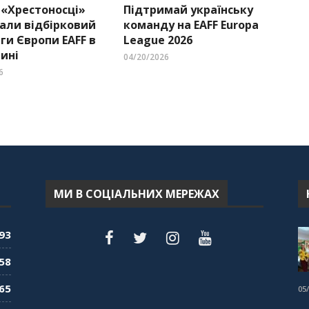
 «Хрестоносці»
Підтримай українську
али відбірковий
команду на EAFF Europa
ги Європи EAFF в
League 2026
ині
04/20/2026
6
МИ В СОЦІАЛЬНИХ МЕРЕЖАХ
93
58
65
05