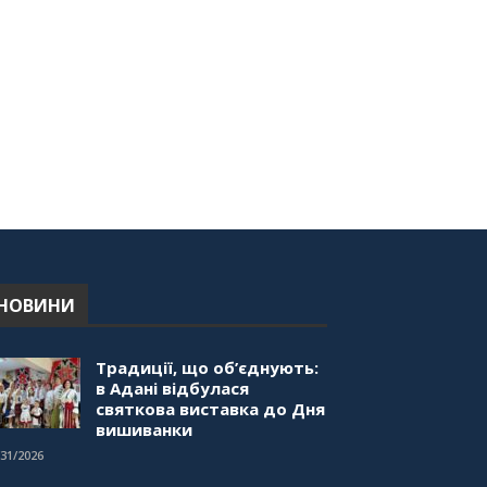
"Дзеркало діаспори". Випуск
1. Про створення порталу
"Укр-Айна"
39:41
НОВИНИ
Традиції, що об’єднують:
в Адані відбулася
святкова виставка до Дня
вишиванки
/31/2026