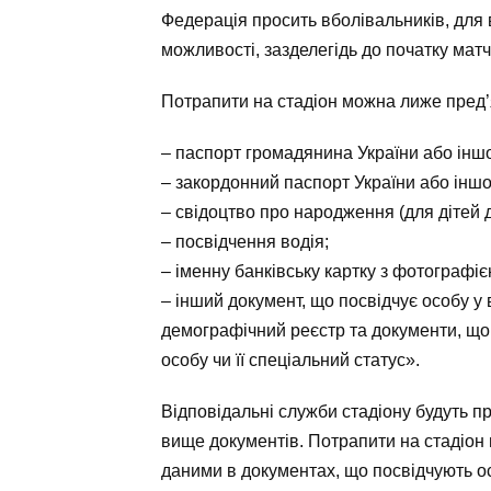
Федерація просить вболівальників, для в
можливості, зазделегідь до початку матч
Потрапити на стадіон можна лиже пред’
– паспорт громадянина України або іншо
– закордонний паспорт України або іншої
– свідоцтво про народження (для дітей до
– посвідчення водія;
– іменну банківську картку з фотографіє
– інший документ, що посвідчує особу у
демографічний реєстр та документи, що
особу чи її спеціальний статус».
Відповідальні служби стадіону будуть пр
вище документів. Потрапити на стадіон м
даними в документах, що посвідчують о