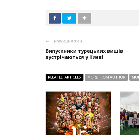
Previous Article
Випускники турецьких вишів
зустрічаються у Києві
RELATED ARTICLES
MORE FROM AUTHOR
MOR