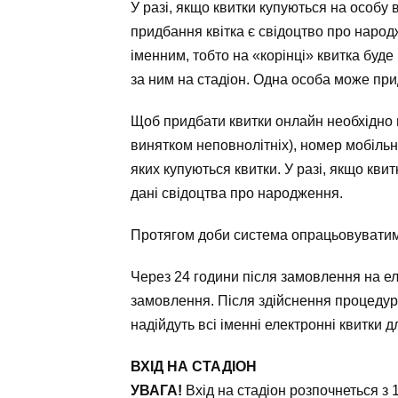
У разі, якщо квитки купуються на особу 
придбання квітка є свідоцтво про народж
іменним, тобто на «корінці» квитка буд
за ним на стадіон. Одна особа може прид
Щоб придбати квитки онлайн необхідно в
винятком неповнолітніх), номер мобільн
яких купуються квитки. У разі, якщо кви
дані свідоцтва про народження.
Протягом доби система опрацьовуватим
Через 24 години після замовлення на е
замовлення. Після здійснення процедур
надійдуть всі іменні електронні квитки 
ВХІД НА СТАДІОН
УВАГА!
Вхід на стадіон розпочнеться з