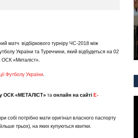
ьний матч
відбіркового турніру ЧС-2018 між
тболу України та Туреччини,
який відбудеться на
02
а ОСК «Металіст».
ії Футболу України
.
ну ОСК «МЕТАЛІСТ»
та
онлайн на сайті
E-
при собі потрібно мати оригінал власного паспорту
більше трьох), на яких купуються квитки.