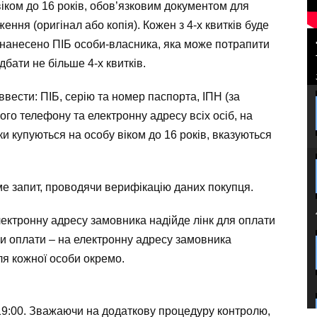
віком до 16 років, обов’язковим документом для
ення (оригінал або копія). Кожен з 4-х квитків буде
е нанесено ПІБ особи-власника, яка може потрапити
бати не більше 4-х квитків.
вести: ПІБ, серію та номер паспорта, ІПН (за
ого телефону та електронну адресу всіх осіб, на
тки купуються на особу віком до 16 років, вказуються
е запит, проводячи верифікацію даних покупця.
лектронну адресу замовника надійде лінк для оплати
и оплати – на електронну адресу замовника
для кожної особи окремо.
 19:00. Зважаючи на додаткову процедуру контролю,