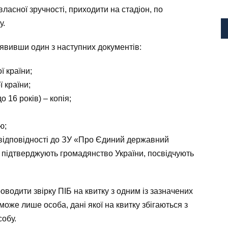
ласної зручності, приходити на стадіон, по
у.
явивши один з наступних документів:
ї країни;
 країни;
 16 років) – копія;
ю;
 відповідності до ЗУ «Про Єдиний державний
 підтверджують громадянство України, посвідчують
оводити звірку ПІБ на квитку з одним із зазначених
оже лише особа, дані якої на квитку збігаються з
собу.