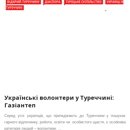
ВІДКРИЙ ТУРЕЧЧИНУ
ДІАСПОРА
ТУРЕЦЬКЕ СУСПІЛЬСТВО
УКРАЇНЦІ В
ТУРЕЧЧИНІ
Українські волонтери у Туреччині:
Газіантеп
Серед усіх українців, що приїжджають до Туреччини у пошуках
гарного відпочинку, роботи, освіти чи особистого щастя, є особлива
категорія людей – волонтери. ...