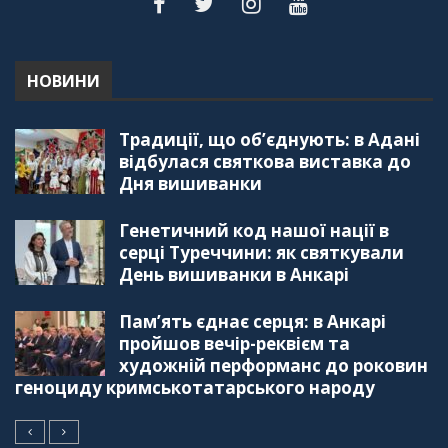
НОВИНИ
Традиції, що об’єднують: в Адані
відбулася святкова виставка до
Дня вишиванки
Генетичний код нашої нації в
серці Туреччини: як святкували
День вишиванки в Анкарі
Пам’ять єднає серця: в Анкарі
пройшов вечір-реквієм та
художній перформанс до роковин
геноциду кримськотатарського народу