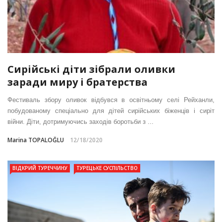
Сирійські діти зібрали оливки
заради миру і братерства
Фестиваль збору оливок відбувся в освітньому селі Рейханли,
побудованому спеціально для дітей сирійських біженців і сиріт
війни. Діти, дотримуючись заходів боротьби з ...
Marina TOPALOĞLU
12/18/2020
ВІДКРИЙ ТУРЕЧЧИНУ
ТУРЕЦЬКЕ СУСПІЛЬСТВО