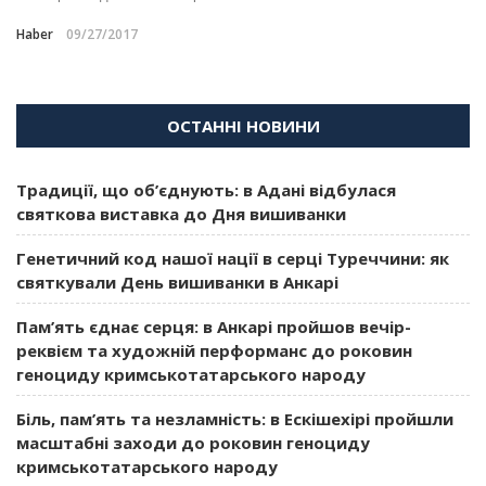
Haber
09/27/2017
ОСТАННІ НОВИНИ
Традиції, що об’єднують: в Адані відбулася
святкова виставка до Дня вишиванки
Генетичний код нашої нації в серці Туреччини: як
святкували День вишиванки в Анкарі
Пам’ять єднає серця: в Анкарі пройшов вечір-
реквієм та художній перформанс до роковин
геноциду кримськотатарського народу
Біль, пам’ять та незламність: в Ескішехірі пройшли
масштабні заходи до роковин геноциду
кримськотатарського народу