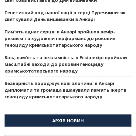
Генетичний код нашої нації в серці Туреччини: як
святкували День вишиванки в Анкарі
Пам’ять єднає серця: в Анкарі пройшов вечір-
реквієм та художній перформанс до роковин
геноциду кримськотатарського народу
Біль, пам’ять та незламність: в Ескішехірі пройшли
масштабні заходи до роковин геноциду
кримськотатарського народу
Безкарність породжує нові злочини: в Анкарі
дипломати та громада вшанували пам’ять жертв
геноциду кримськотатарського народу
АРХІВ НОВИН