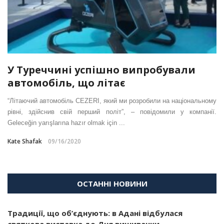
У Туреччині успішно випробували
автомобіль, що літає
“Літаючий автомобіль CEZERI, який ми розробили на національному
рівні, здійснив свій перший політ”, – повідомили у компанії.
Geleceğin yarışlarına hazır olmak için ...
Kate Shafak
09/16/2020
ОСТАННІ НОВИНИ
Традиції, що об’єднують: в Адані відбулася
святкова виставка до Дня вишиванки