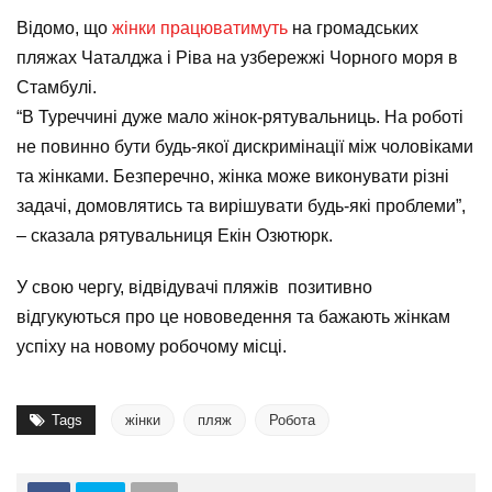
Відомо, що
жінки працюватимуть
на громадських
пляжах Чаталджа і Ріва на узбережжі Чорного моря в
Стамбулі.
“В Туреччині дуже мало жінок-рятувальниць. На роботі
не повинно бути будь-якої дискримінації між чоловіками
та жінками. Безперечно, жінка може виконувати різні
задачі, домовлятись та вирішувати будь-які проблеми”,
– сказала рятувальниця Екін Озютюрк.
У свою чергу, відвідувачі пляжів позитивно
відгукуються про це нововедення та бажають жінкам
успіху на новому робочому місці.
Tags
жінки
пляж
Робота