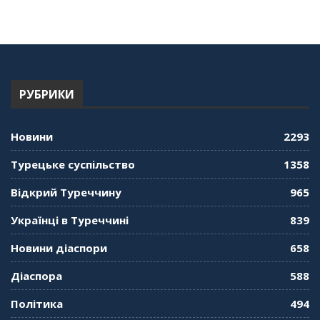
про Володимира Мурського
56:36
"Дзеркало діаспори". Випуск 13. МУШ в
Туреччині. Наталія Караджа
54:24
РУБРИКИ
"Дзеркало діаспори". Випуск 12. Запитай
консула. Борис Ясинський
58:41
Новини
2293
"Дзеркало діаспори". Випуск 11. Олександр
Турецьке суспільство
1358
Середа
01:08:34
Відкрий Туреччину
965
"Дзеркало діаспори". Випуск 10. Тонкощі та
Українці в Туреччині
839
лайфхаки туризму в умовах COVID-19
01:01:59
Новини діаспори
658
"Дзеркало діаспори". Випуск 9. День
Діаспора
588
кримськотатарського прапора. Феріде Шахін
57:24
Політика
494