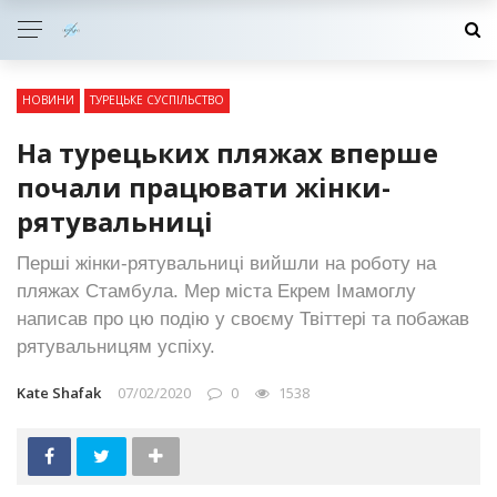
НОВИНИ
ТУРЕЦЬКЕ СУСПІЛЬСТВО
На турецьких пляжах вперше
почали працювати жінки-
рятувальниці
Перші жінки-рятувальниці вийшли на роботу на
пляжах Стамбула. Мер міста Екрем Імамоглу
написав про цю подію у своєму Твіттері та побажав
рятувальницям успіху.
Kate Shafak
07/02/2020
0
1538