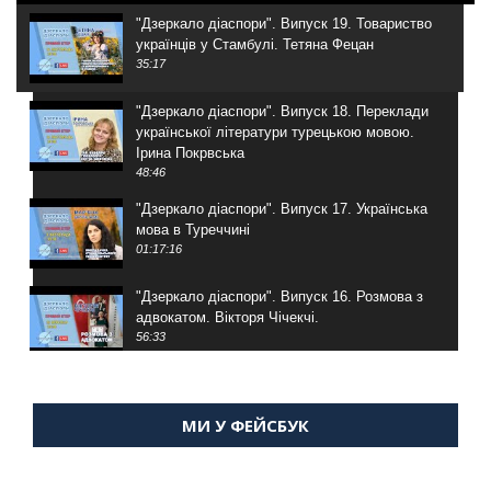
"Дзеркало діаспори". Випуск 19. Товариство
українців у Стамбулі. Тетяна Фецан
35:17
"Дзеркало діаспори". Випуск 18. Переклади
української літератури турецькою мовою.
Ірина Покрвська
48:46
"Дзеркало діаспори". Випуск 17. Українська
мова в Туреччині
01:17:16
"Дзеркало діаспори". Випуск 16. Розмова з
адвокатом. Вікторя Чічекчі.
56:33
"Дзеркало діаспори". Випуск 15. Антін
Мухарський про життя в Туреччині
МИ У ФЕЙСБУК
59:58
"Дзеркало діаспори". Випуск 14. Алія Усенова