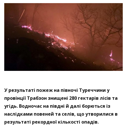
У результаті пожеж на півночі Туреччини у
провінції Трабзон знищені 280 гектарів лісів та
угідь. Водночас на півдні й далі борються із
наслідками повеней та селів, що утворилися в
результаті рекордної кількості опадів.