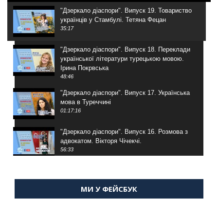
"Дзеркало діаспори". Випуск 19. Товариство
українців у Стамбулі. Тетяна Фецан
35:17
"Дзеркало діаспори". Випуск 18. Переклади
української літератури турецькою мовою.
Ірина Покрвська
48:46
"Дзеркало діаспори". Випуск 17. Українська
мова в Туреччині
01:17:16
"Дзеркало діаспори". Випуск 16. Розмова з
адвокатом. Вікторя Чічекчі.
56:33
"Дзеркало діаспори". Випуск 15. Антін
Мухарський про життя в Туреччині
МИ У ФЕЙСБУК
59:58
"Дзеркало діаспори". Випуск 14. Алія Усенова