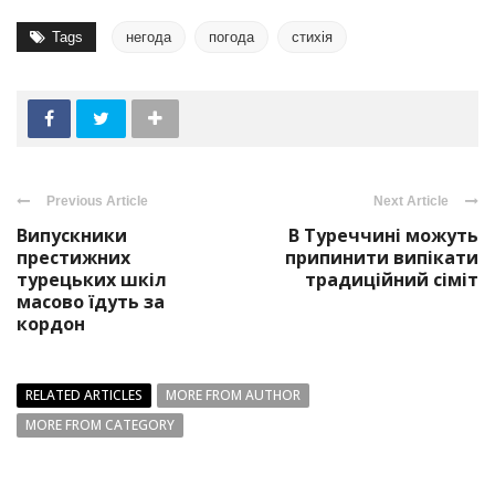
Tags
негода
погода
стихія
Previous Article
Next Article
Випускники
В Туреччині можуть
престижних
припинити випікати
турецьких шкіл
традиційний сіміт
масово їдуть за
кордон
RELATED ARTICLES
MORE FROM AUTHOR
MORE FROM CATEGORY