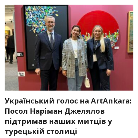
Український голос на ArtAnkara:
Посол Наріман Джелялов
підтримав наших митців у
турецькій столиці