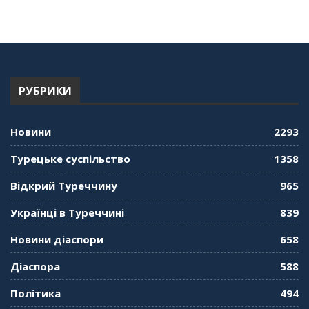
про Володимира Мурського
56:36
"Дзеркало діаспори". Випуск 13. МУШ в
Туреччині. Наталія Караджа
54:24
РУБРИКИ
"Дзеркало діаспори". Випуск 12. Запитай
консула. Борис Ясинський
58:41
Новини
2293
"Дзеркало діаспори". Випуск 11. Олександр
Турецьке суспільство
1358
Середа
01:08:34
Відкрий Туреччину
965
"Дзеркало діаспори". Випуск 10. Тонкощі та
Українці в Туреччині
839
лайфхаки туризму в умовах COVID-19
01:01:59
Новини діаспори
658
"Дзеркало діаспори". Випуск 9. День
Діаспора
588
кримськотатарського прапора. Феріде Шахін
57:24
Політика
494