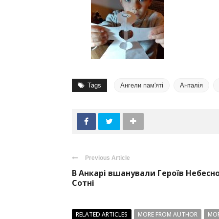
Tags
Ангели пам'яті
Анталія
Previous Article
В Анкарі вшанували Героїв Небесно
Сотні
RELATED ARTICLES
MORE FROM AUTHOR
MOR