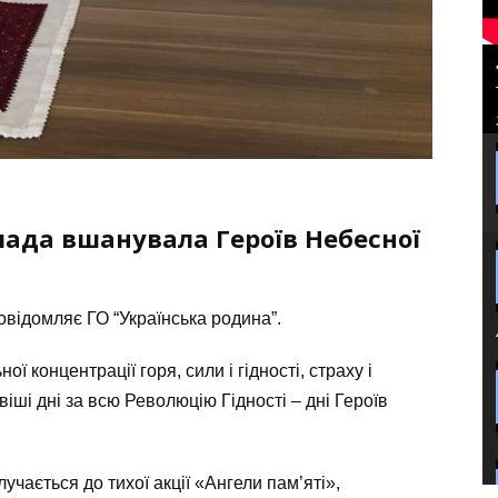
омада вшанувала Героїв Небесної
відомляє ГО “Українська родина”.
ї концентрації горя, сили і гідності, страху і
іші дні за всю Революцію Гідності – дні Героїв
учається до тихої акції «Ангели пам’яті»,