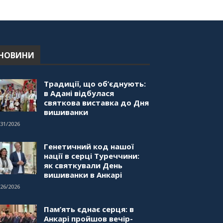
"Дзеркало діаспори". Випуск
1. Про створення порталу
"Укр-Айна"
39:41
НОВИНИ
Традиції, що об’єднують:
в Адані відбулася
святкова виставка до Дня
вишиванки
/31/2026
Генетичний код нашої
нації в серці Туреччини:
як святкували День
вишиванки в Анкарі
/26/2026
Пам’ять єднає серця: в
Анкарі пройшов вечір-