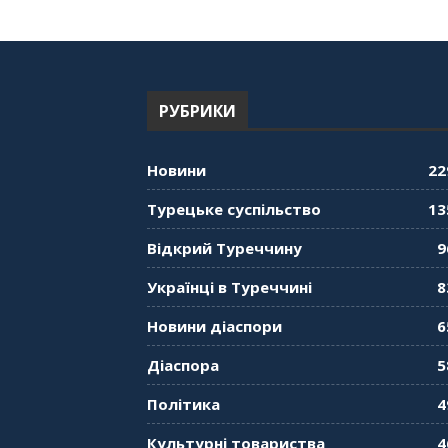
РУБРИКИ
Новини
22
Турецьке суспільство
13
Відкрий Туреччину
9
Українці в Туреччині
8
Новини діаспори
6
Діаспора
5
Політика
4
Культурні товариства
4