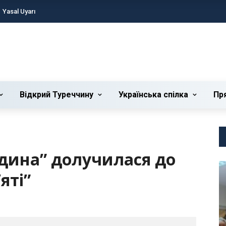
Yasal Uyarı
Відкрий Туреччину
Українська cпілка
Пр
одина” долучилася до
яті”