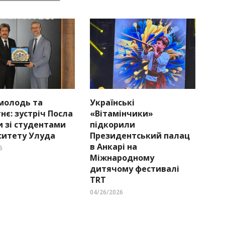
 молодь та
Українські
нє: зустріч Посла
«Вітамінчики»
и зі студентами
підкорили
ситету Улуда
Президентський палац
в Анкарі на
6
Міжнародному
дитячому фестивалі
TRT
04/26/2026