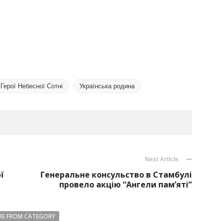
Герої Небесної Сотні
Українська родина
Next Article
ї
Генеральне консульство в Стамбулі
провело акцію “Ангели пам’яті”
E FROM CATEGORY