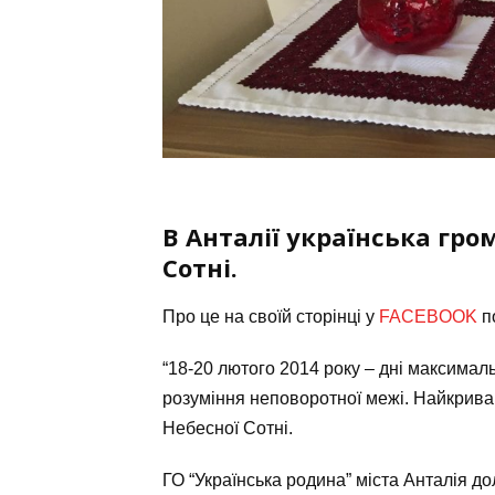
В Анталії українська гр
Сотні.
Про це на своїй сторінці у
FACEBOOK
по
“18-20 лютого 2014 року – дні максимально
розуміння неповоротної межі. Найкривав
Небесної Сотні.
ГО “Українська родина” міста Анталія дол