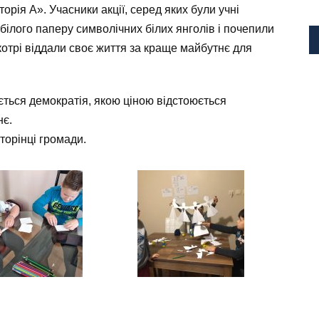
орія А». Учасники акції, серед яких були учні
 білого паперу символічних білих янголів і почепили
котрі віддали своє життя за краще майбутнє для
ться демократія, якою ціною відстоюється
нє.
сторінці громади.