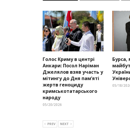
Голос Криму в центрі
Бурса,
Анкари: Посол Наріман
майбут
Джелялов взяв участь у
Україн
мітингу до Дня пам’яті
Універ
жертв геноциду
05/18/202
кримськотатарського
народу
05/20/2026
PREV
NEXT