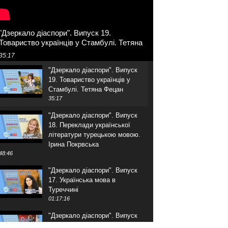
"Дзеркало діаспори". Випуск 19.
Товариство українців у Стамбулі. Тетяна
Фецан
35:17
"Дзеркало діаспори". Випуск
19. Товариство українців у
Стамбулі. Тетяна Фецан
35:17
"Дзеркало діаспори". Випуск
18. Переклади української
літератури турецькою мовою.
Ірина Покрвська
48:46
"Дзеркало діаспори". Випуск
17. Українська мова в
Туреччині
01:17:16
"Дзеркало діаспори". Випуск
16. Розмова з адвокатом.