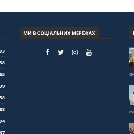
МИ В СОЦІАЛЬНИХ МЕРЕЖАХ
93
58
65
05
39
58
88
05
94
67