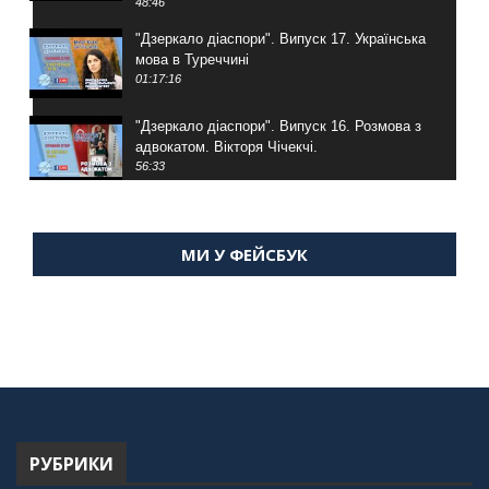
48:46
"Дзеркало діаспори". Випуск 17. Українська
мова в Туреччині
01:17:16
"Дзеркало діаспори". Випуск 16. Розмова з
адвокатом. Вікторя Чічекчі.
56:33
"Дзеркало діаспори". Випуск 15. Антін
Мухарський про життя в Туреччині
МИ У ФЕЙСБУК
59:58
"Дзеркало діаспори". Випуск 14. Алія Усенова
про Володимира Мурського
56:36
"Дзеркало діаспори". Випуск 13. МУШ в
Туреччині. Наталія Караджа
54:24
РУБРИКИ
"Дзеркало діаспори". Випуск 12. Запитай