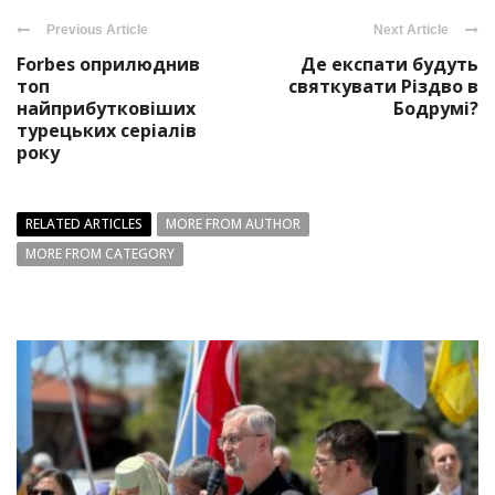
Previous Article
Next Article
Forbes оприлюднив
Де експати будуть
топ
святкувати Різдво в
найприбутковіших
Бодрумі?
турецьких серіалів
року
RELATED ARTICLES
MORE FROM AUTHOR
MORE FROM CATEGORY