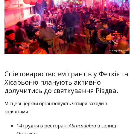
Співтовариство емігрантів у Фетхіє та
Хісарьоню планують активно
долучитись до святкування Різдва.
Місцеві церкви організовують чотири заходи з
колядками:
14 грудня в ресторані
Abracadabra
в селищі
Оваджик,