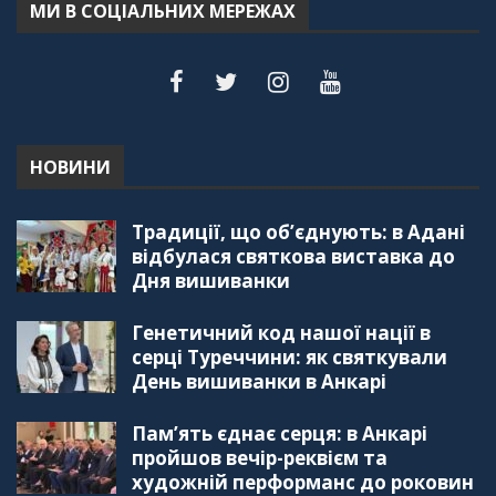
МИ В СОЦІАЛЬНИХ МЕРЕЖАХ
"Дзеркало діаспори". Випуск 6. Можливості
для вивчення української мови в Туреччині
44:30
"Дзеркало діаспори". Випуск 5. Благополуччя
в українсько-турецьких сім'ях
01:23:59
НОВИНИ
"Дзеркало діаспори". Випуск 4. Координаційна
Традиції, що об’єднують: в Адані
рада українських громад Туреччини
56:20
відбулася святкова виставка до
Дня вишиванки
"Дзеркало діаспори". Випуск 3. Вища освіта:
Туреччина VS. Україна
Генетичний код нашої нації в
59:38
серці Туреччини: як святкували
День вишиванки в Анкарі
"Дзеркало діаспори", Випуск 2, Як вивчити
турецьку мову: нюанси та поради
57:18
Пам’ять єднає серця: в Анкарі
пройшов вечір-реквієм та
"Дзеркало діаспори". Випуск 1. Про створення
художній перформанс до роковин
порталу "Укр-Айна"