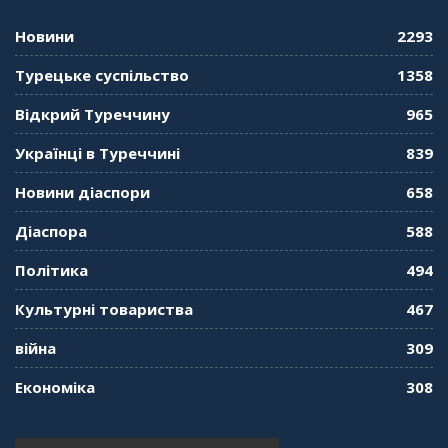
консула. Борис Ясинський
58:41
Новини
2293
"Дзеркало діаспори". Випуск 11. Олександр
Турецьке суспільство
1358
Середа
01:08:34
Відкрий Туреччину
965
"Дзеркало діаспори". Випуск 10. Тонкощі та
Українці в Туреччині
839
лайфхаки туризму в умовах COVID-19
01:01:59
Новини діаспори
658
"Дзеркало діаспори". Випуск 9. День
Діаспора
588
кримськотатарського прапора. Феріде Шахін
57:24
Політика
494
Культурні товариства
467
"Дзеркало діаспори". Випуск 8. Розмова з
Послом
01:17:05
війна
309
Економіка
308
"Дзеркало діаспори". Випуск 7. Історія
україгської піаністки в Туреччині (Мирослава
Терещук Шентюрк)
55:18