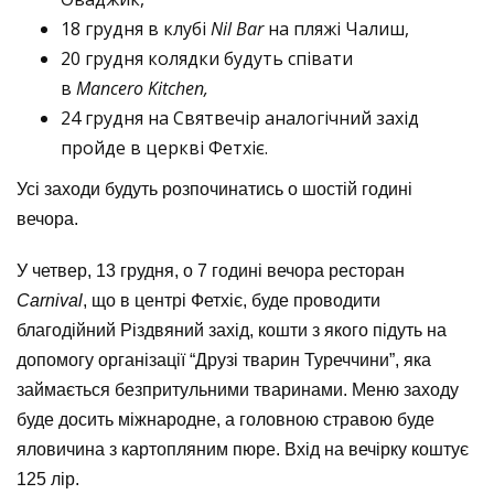
18 грудня в клубі
Nil Bar
на пляжі Чалиш,
20 грудня колядки будуть співати
в
Mancero
Kitchen,
24 грудня на Святвечір аналогічний захід
пройде в церкві Фетхіє.
Усі заходи будуть розпочинатись о шостій годині
вечора.
У четвер, 13 грудня, о 7 годині вечора ресторан
Carnival
, що в центрі Фетхіє, буде проводити
благодійний Різдвяний захід, кошти з якого підуть на
допомогу організації “Друзі тварин Туреччини”, яка
займається безпритульними тваринами. Меню заходу
буде досить міжнародне, а головною стравою буде
яловичина з картопляним пюре. Вхід на вечірку коштує
125 лір.