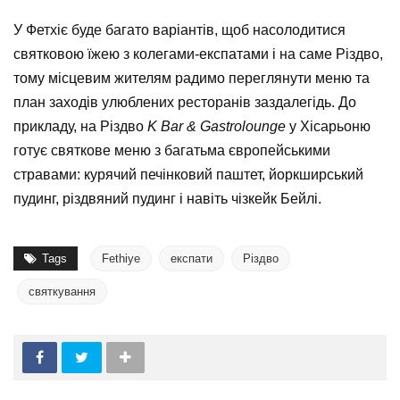
У Фетхіє буде багато варіантів, щоб насолодитися
святковою їжею з колегами-експатами і на саме Різдво,
тому місцевим жителям радимо переглянути меню та
план заходів улюблених ресторанів заздалегідь. До
прикладу, на Різдво
K Bar & Gastrolounge
у Хісарьоню
готує святкове меню з багатьма європейськими
стравами: курячий печінковий паштет, йоркширський
пудинг, різдвяний пудинг і навіть чізкейк Бейлі.
Tags
Fethiye
експати
Різдво
святкування