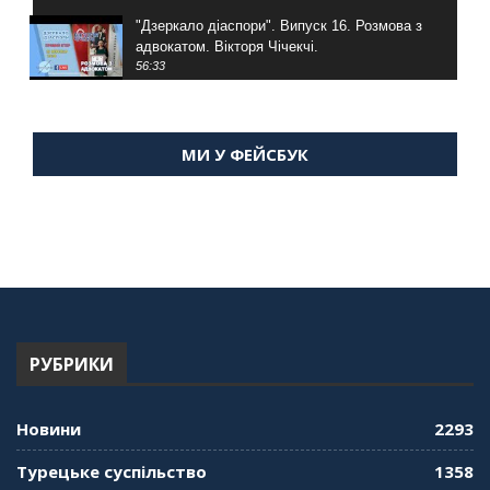
"Дзеркало діаспори". Випуск 16. Розмова з
адвокатом. Вікторя Чічекчі.
56:33
"Дзеркало діаспори". Випуск 15. Антін
Мухарський про життя в Туреччині
МИ У ФЕЙСБУК
59:58
"Дзеркало діаспори". Випуск 14. Алія Усенова
про Володимира Мурського
56:36
"Дзеркало діаспори". Випуск 13. МУШ в
Туреччині. Наталія Караджа
54:24
РУБРИКИ
"Дзеркало діаспори". Випуск 12. Запитай
консула. Борис Ясинський
58:41
Новини
2293
"Дзеркало діаспори". Випуск 11. Олександр
Турецьке суспільство
1358
Середа