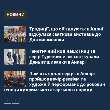
"Дзеркало діаспори". Випуск 5. Благополуччя
в українсько-турецьких сім'ях
01:23:59
НОВИНИ
"Дзеркало діаспори". Випуск 4. Координаційна
Традиції, що об’єднують: в Адані
рада українських громад Туреччини
56:20
відбулася святкова виставка до
Дня вишиванки
"Дзеркало діаспори". Випуск 3. Вища освіта:
Туреччина VS. Україна
Генетичний код нашої нації в
59:38
серці Туреччини: як святкували
День вишиванки в Анкарі
"Дзеркало діаспори", Випуск 2, Як вивчити
турецьку мову: нюанси та поради
57:18
Пам’ять єднає серця: в Анкарі
пройшов вечір-реквієм та
"Дзеркало діаспори". Випуск 1. Про створення
художній перформанс до роковин
порталу "Укр-Айна"
геноциду кримськотатарського народу
39:41