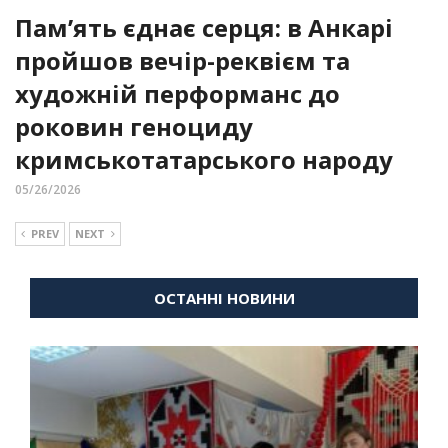
Пам’ять єднає серця: в Анкарі
пройшов вечір-реквієм та
художній перформанс до
роковин геноциду
кримськотатарського народу
05/26/2026
PREV
NEXT
ОСТАННІ НОВИНИ
ВІЙНА
ДІАСПОРА
КУЛЬТУРНІ ТОВАРИСТВА
НОВИНИ
ДІАСПОРИ
ВІЙНА
ВІЙНА
ДІАСПОРА
ДІАСПОРА
ПОДІЇ СПІЛКИ
КУЛЬТУРНІ ТОВАРИСТВА
КУЛЬТУРНІ ТОВАРИСТВА
ПОЛІТИКА
УКРАЇНЦІ В
ПОДІЇ СПІЛКИ
НОВИНИ
ВІЙНА
ДІАСПОРА
КУЛЬТУРНІ ТОВАРИСТВА
НОВИНИ