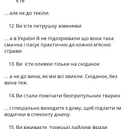
їсте
…
але не до текіли.
Ви їсте петрушку жменями
…
а в Україні й не підозрювали що вона така
смачна і пасує практично до кожної м’ясної
страви.
Ви їсте оливки тільки на сніданок
…
а не до вина, як ми всі звикли. Сніданок, без
вина теж.
Ви стали помічати безпритульних тварин
…
і спеціально виходите з дому, щоб підлити їм
водички в спеконту днину.
Ви вживаєте турецькі лайливі фрази