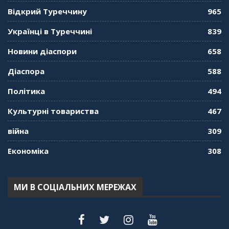
01:08:34
Відкрий Туреччину
965
"Дзеркало діаспори". Випуск 10. Тонкощі та
Українці в Туреччині
839
лайфхаки туризму в умовах COVID-19
01:01:59
Новини діаспори
658
"Дзеркало діаспори". Випуск 9. День
Діаспора
588
кримськотатарського прапора. Феріде Шахін
57:24
Політика
494
Культурні товариства
467
"Дзеркало діаспори". Випуск 8. Розмова з
Послом
01:17:05
війна
309
Економіка
308
"Дзеркало діаспори". Випуск 7. Історія
україгської піаністки в Туреччині (Мирослава
Терещук Шентюрк)
55:18
МИ В СОЦІАЛЬНИХ МЕРЕЖАХ
"Дзеркало діаспори". Випуск 6. Можливості
для вивчення української мови в Туреччині
44:30