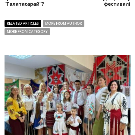
“Галатасарай”?
фестивалі
RELATED ARTICLES
MORE FROM AUTHOR
MORE FROM CATEGORY