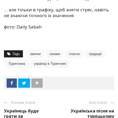
…
але тільки в трафіку, щоб зняти стрес, навіть
не знаючи точного їх значення.
фото: Daily Sabah
Tags
звички
ознаки
список
традиції
Туреччина
українці в Туреччині
Previous Article
Next Article
Українець буде
Українська пісня на
грати за
турецькому