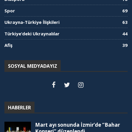
Spor
69
Ukrayna-Türkiye İlişkileri
63
Türkiye’deki Ukraynalılar
44
Afiş
39
SOSYAL MEDYADAYIZ
HABERLER
Mart ayı sonunda İzmir’de “Bahar
Konseri” düzenlendi