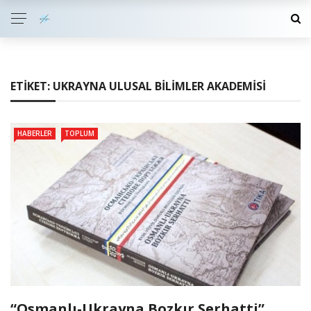
ETIKET:
UKRAYNA ULUSAL BILIMLER AKADEMISI
HABERLER
TOPLUM
“Osmanlı-Ukrayna Bozkır Serhatti”