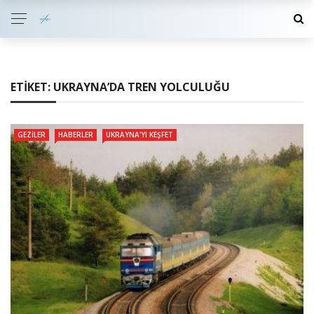
ETIKET:
UKRAYNA’DA TREN YOLCULUĞU
GEZILER
HABERLER
UKRAYNA'YI KEŞFET