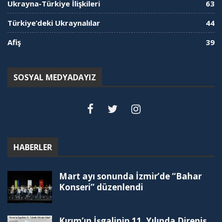
Ukrayna-Türkiye İlişkileri
63
Türkiye’deki Ukraynalılar
44
Afiş
39
SOSYAL MEDYADAYIZ
HABERLER
Mart ayı sonunda İzmir’de “Bahar
Konseri” düzenlendi
Kırım’ın İşgalinin 11. Yılında Direniş