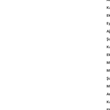
K
E
E
A
Ş
K
E
M
M
Ş
M
A
K
E