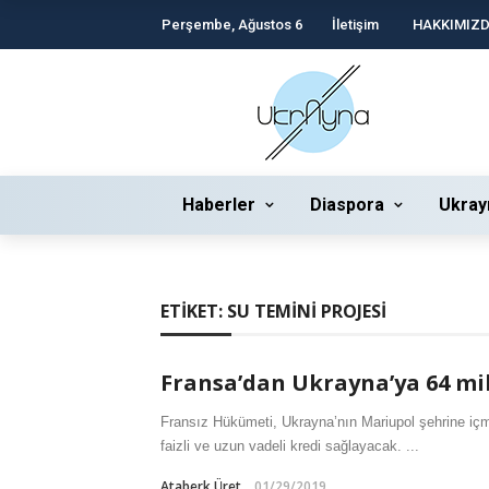
Perşembe, Ağustos 6
İletişim
HAKKIMIZ
Haberler
Diaspora
Ukray
ETIKET:
SU TEMINI PROJESI
Fransa’dan Ukrayna’ya 64 mi
Fransız Hükümeti, Ukrayna’nın Mariupol şehrine içm
faizli ve uzun vadeli kredi sağlayacak. ...
Ataberk Üret
01/29/2019