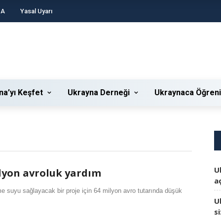
DA
Yasal Uyarı
na’yı Keşfet
Ukrayna Derneği
Ukraynaca Öğren
U
lyon avroluk yardım
aç
e suyu sağlayacak bir proje için 64 milyon avro tutarında düşük
U
s