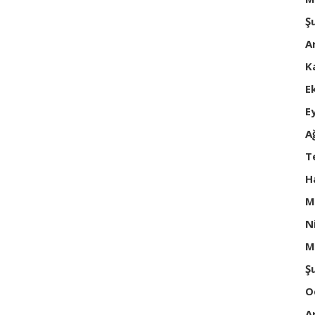
Ş
A
K
E
E
A
T
H
M
N
M
Ş
O
A