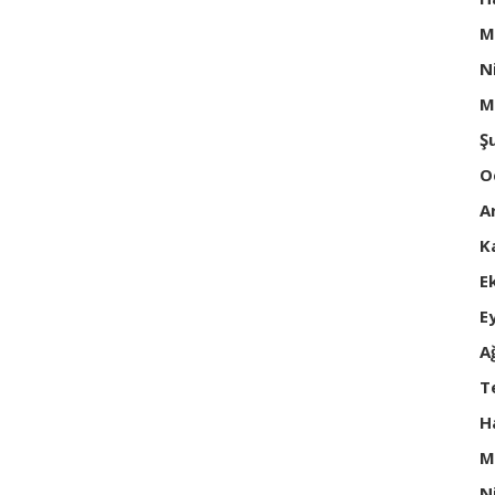
M
N
M
Ş
O
A
K
E
E
A
T
H
M
N