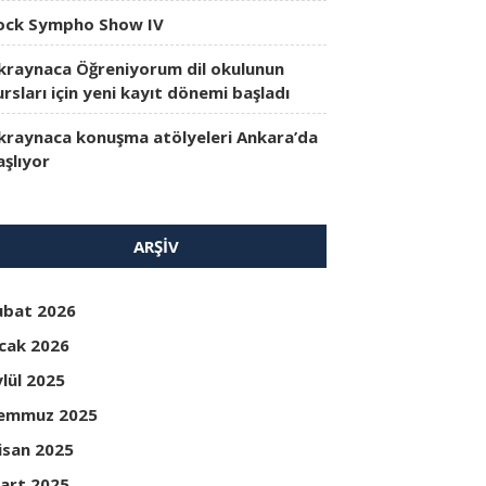
ock Sympho Show IV
kraynaca Öğreniyorum dil okulunun
ursları için yeni kayıt dönemi başladı
kraynaca konuşma atölyeleri Ankara’da
aşlıyor
ARŞIV
ubat 2026
cak 2026
ylül 2025
emmuz 2025
isan 2025
art 2025