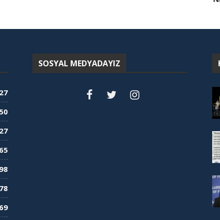
SOSYAL MEDYADAYIZ
27
50
27
65
98
78
69