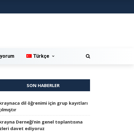
iyorum
Türkçe
SON HABERLER
kraynaca dil öğrenimi için grup kayıtları
ılmıştır
krayna Derneği’nin genel toplantısına
izleri davet ediyoruz