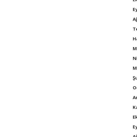
E
A
T
H
M
N
M
Ş
O
A
K
E
E
A