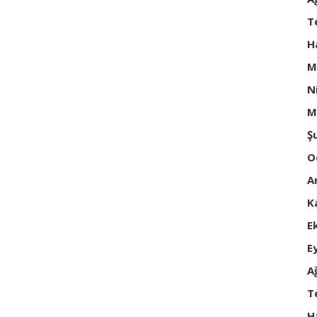
T
H
M
N
M
Ş
O
A
K
E
E
A
T
H