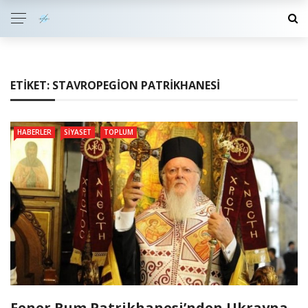
ETIKET:
STAVROPEGION PATRIKHANESI
HABERLER
SIYASET
TOPLUM
Fener Rum Patrikhanesi’nden Ukrayna