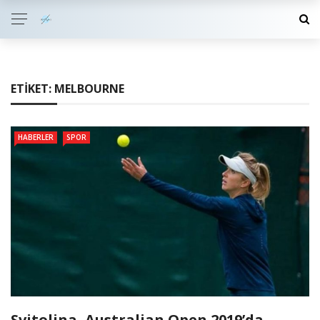
ETIKET:
MELBOURNE
HABERLER
SPOR
Svitolina, Australian Open 2019’da