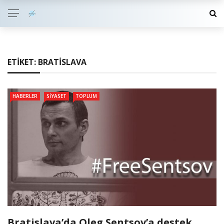
ETIKET:
BRATISLAVA
HABERLER
SIYASET
TOPLUM
Bratislava’da Oleg Sentsov’a destek