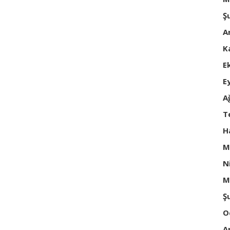
Ş
A
K
E
E
A
T
H
M
N
M
Ş
O
A