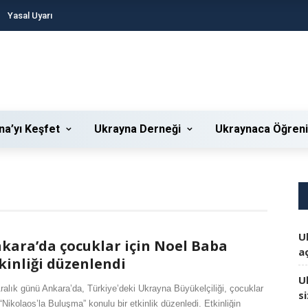
Yasal Uyarı
na’yı Keşfet
Ukrayna Derneği
Ukraynaca Öğren
U
kara’da çocuklar için Noel Baba
aç
kinliği düzenlendi
U
ralık günü Ankara’da, Türkiye’deki Ukrayna Büyükelçiliği, çocuklar
s
 “Nikolaos’la Buluşma” konulu bir etkinlik düzenledi. Etkinliğin