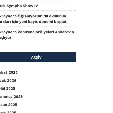
ock Sympho Show IV
kraynaca Öğreniyorum dil okulunun
ursları için yeni kayıt dönemi başladı
kraynaca konuşma atölyeleri Ankara’da
aşlıyor
ARŞIV
ubat 2026
cak 2026
ylül 2025
emmuz 2025
isan 2025
art 2025