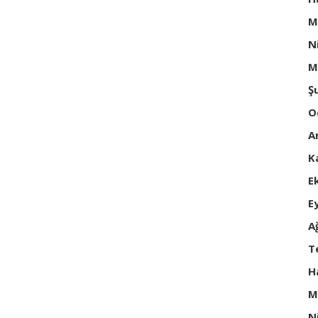
M
N
M
Ş
O
A
K
E
E
A
T
H
M
N