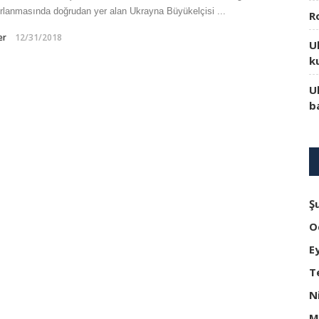
rlanmasında doğrudan yer alan Ukrayna Büyükelçisi ...
R
er
12/31/2018
U
k
U
b
Ş
O
E
T
N
M