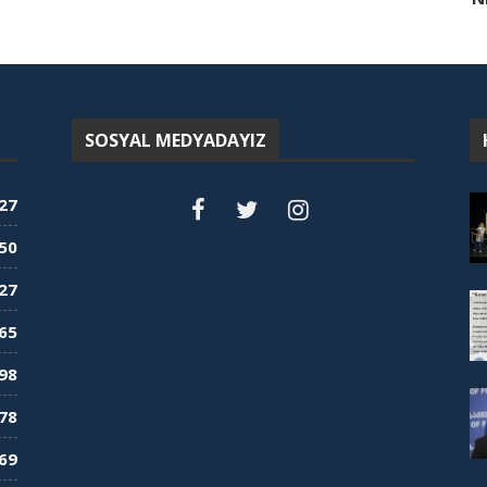
SOSYAL MEDYADAYIZ
27
50
27
65
98
78
69