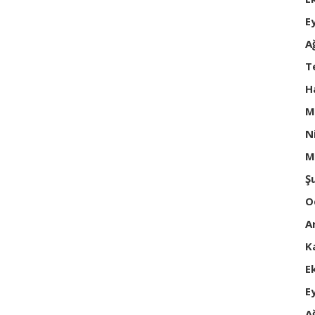
E
A
T
H
M
N
M
Ş
O
A
K
E
E
A