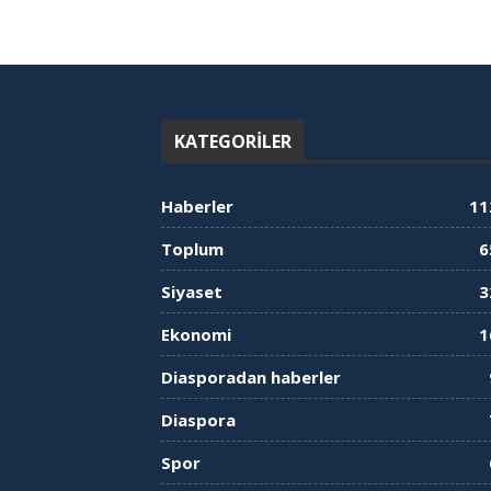
KATEGORILER
Haberler
11
Toplum
6
Siyaset
3
Ekonomi
1
Diasporadan haberler
Diaspora
Spor