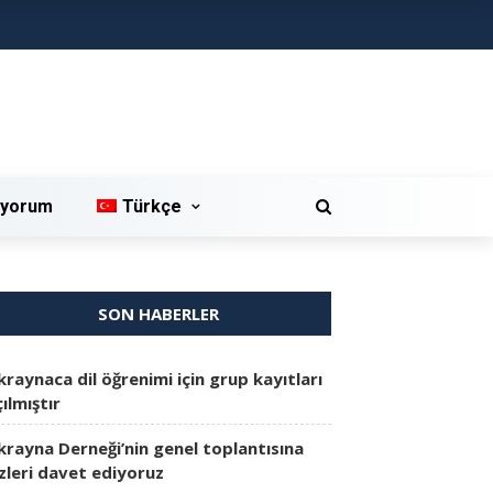
iyorum
Türkçe
SON HABERLER
kraynaca dil öğrenimi için grup kayıtları
ılmıştır
krayna Derneği’nin genel toplantısına
izleri davet ediyoruz