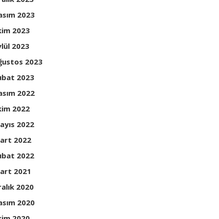
asım 2023
kim 2023
ylül 2023
ğustos 2023
ubat 2023
asım 2022
kim 2022
ayıs 2022
art 2022
ubat 2022
art 2021
ralık 2020
asım 2020
kim 2020