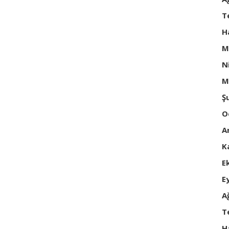
T
H
M
N
M
Ş
O
A
K
E
E
A
T
H