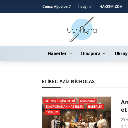
Cuma, Ağustos 7
İletişim
HAKKIMIZDA
Haberler
Diaspora
Ukray
ETIKET:
AZIZ NICHOLAS
An
DERNEK ETKINLIKLERI
DIASPORA
DIASPORADAN HABERLER
HABERLER
et
TOPLUM
29 A
için