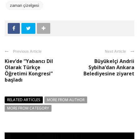
zaman çizelgesi
Previous Article
Next Article
Kiev’de “Yabancı Dil
Büyükelçi Andrii
Olarak Türkçe
Sybiha’dan Ankara
Öğretimi Kongresi”
Belediyesine ziyaret
başladı
RELATED ARTICLES
MORE FROM AUTHOR
MORE FROM CATEGORY