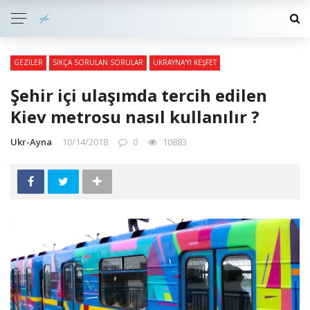
GEZILER
SIKÇA SORULAN SORULAR
UKRAYNA'YI KEŞFET
Şehir içi ulaşımda tercih edilen
Kiev metrosu nasıl kullanılır ?
Ukr-Ayna
10/14/2018
0
10883