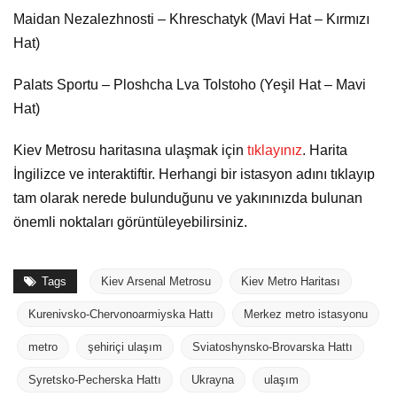
Maidan Nezalezhnosti – Khreschatyk (Mavi Hat – Kırmızı
Hat)
Palats Sportu – Ploshcha Lva Tolstoho (Yeşil Hat – Mavi
Hat)
Kiev Metrosu haritasına ulaşmak için
tıklayınız
. Harita
İngilizce ve interaktiftir. Herhangi bir istasyon adını tıklayıp
tam olarak nerede bulunduğunu ve yakınınızda bulunan
önemli noktaları görüntüleyebilirsiniz.
Tags
Kiev Arsenal Metrosu
Kiev Metro Haritası
Kurenivsko-Chervonoarmiyska Hattı
Merkez metro istasyonu
metro
şehiriçi ulaşım
Sviatoshynsko-Brovarska Hattı
Syretsko-Pecherska Hattı
Ukrayna
ulaşım