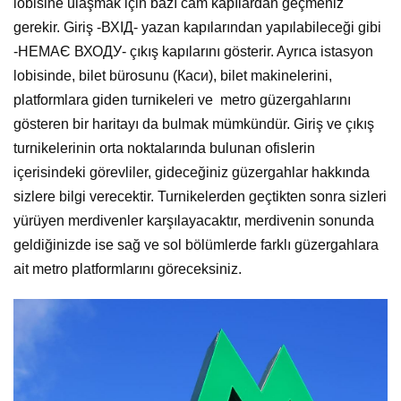
lobisine ulaşmak için bazı cam kapılardan geçmeniz
gerekir. Giriş -ВХІД- yazan kapılarından yapılabileceği gibi
-HЕМАЄ ВХОДУ- çıkış kapılarını gösterir. Ayrıca istasyon
lobisinde, bilet bürosunu (Каси), bilet makinelerini,
platformlara giden turnikeleri ve metro güzergahlarını
gösteren bir haritayı da bulmak mümkündür. Giriş ve çıkış
turnikelerinin orta noktalarında bulunan ofislerin
içerisindeki görevliler, gideceğiniz güzergahlar hakkında
sizlere bilgi verecektir. Turnikelerden geçtikten sonra sizleri
yürüyen merdivenler karşılayacaktır, merdivenin sonunda
geldiğinizde ise sağ ve sol bölümlerde farklı güzergahlara
ait metro platformlarını göreceksiniz.