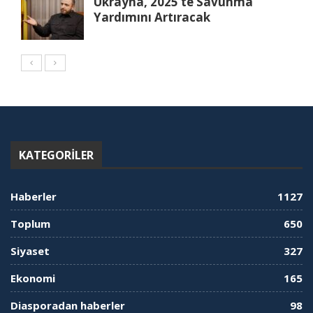
Ukrayna, 2025’te Savunma
Yardımını Artıracak
KATEGORILER
Haberler
1127
Toplum
650
Siyaset
327
Ekonomi
165
Diasporadan haberler
98