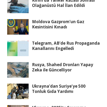
Kırım’da Tanker Kazası Sonrası
Olağanüstü Hal İlan Edildi
Moldova Gazprom’un Gaz
Kesintisini Kınadı
Telegram, AB’de Rus Propaganda
Kanallarını Engelledi
Rusya, Shahed Dronları Yapay
Zeka ile Güncelliyor
Ukrayna’dan Suriye’ye 500
Tonluk Gıda Yardımı