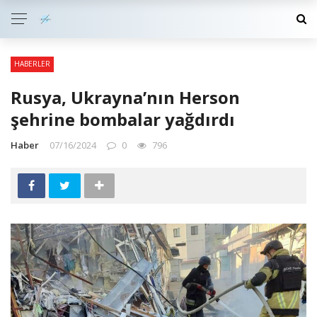
HABERLER
Rusya, Ukrayna’nın Herson
şehrine bombalar yağdırdı
Haber
07/16/2024
0
796