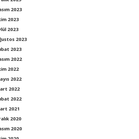
asım 2023
kim 2023
ylül 2023
ğustos 2023
ubat 2023
asım 2022
kim 2022
ayıs 2022
art 2022
ubat 2022
art 2021
ralık 2020
asım 2020
kim 2020