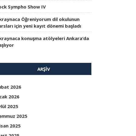
ock Sympho Show IV
kraynaca Öğreniyorum dil okulunun
ursları için yeni kayıt dönemi başladı
kraynaca konuşma atölyeleri Ankara’da
aşlıyor
ARŞIV
ubat 2026
cak 2026
ylül 2025
emmuz 2025
isan 2025
art 2025