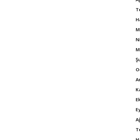
T
H
M
N
M
Ş
O
A
K
E
E
A
T
H