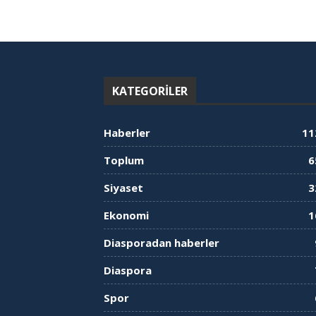
KATEGORILER
Haberler
11
Toplum
6
Siyaset
3
Ekonomi
1
Diasporadan haberler
Diaspora
Spor