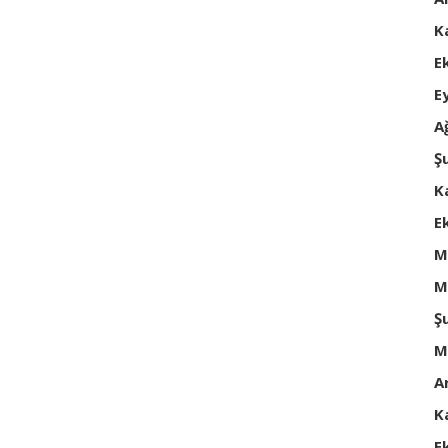
K
E
E
A
Ş
K
E
M
M
Ş
M
A
K
E