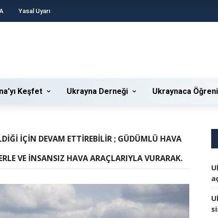
A
Yasal Uyarı
na’yı Keşfet
Ukrayna Derneği
Ukraynaca Öğren
DIĞI IÇIN DEVAM ETTIREBILIR ; GÜDÜMLÜ HAVA
ERLE VE INSANSIZ HAVA ARAÇLARIYLA VURARAK.
U
aç
U
s