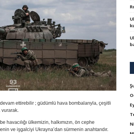
R
U
k
U
b
Ş
O
devam ettirebilir ; güdümlü hava bombalarıyla, çeşitli
E
a vurarak.
T
e havacılığı ülkemizin, halkımızın, ön cephe
N
nin ve işgalciyi Ukrayna’dan sürmenin anahtarıdır.
M