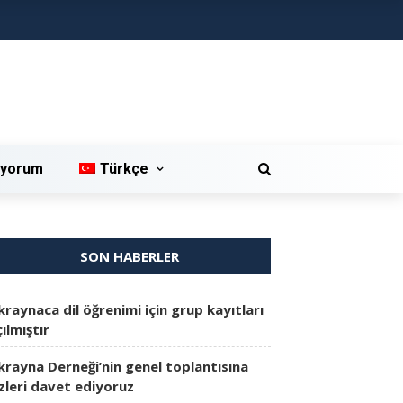
iyorum
Türkçe
SON HABERLER
kraynaca dil öğrenimi için grup kayıtları
ılmıştır
krayna Derneği’nin genel toplantısına
izleri davet ediyoruz