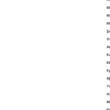
M
N
M
Ş
O
A
K
E
E
A
T
H
M
N