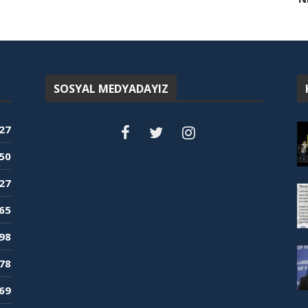
SOSYAL MEDYADAYIZ
27
50
27
65
98
78
69