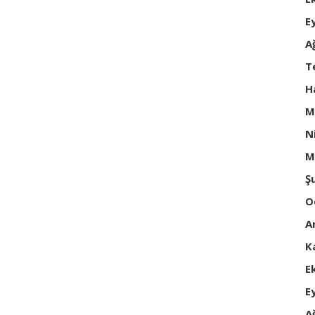
E
A
T
H
M
N
M
Ş
O
A
K
E
E
A