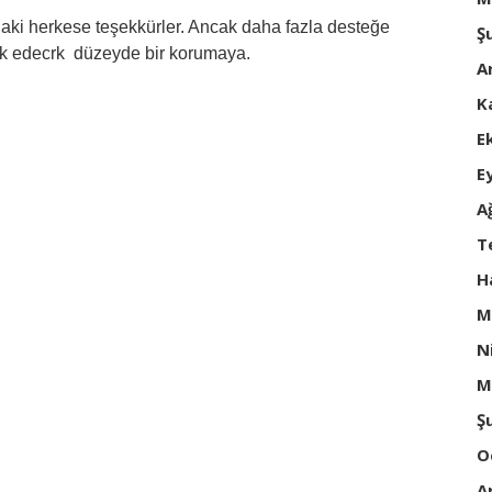
ki herkese teşekkürler. Ancak daha fazla desteğe
Ş
yok edecrk düzeyde bir korumaya.
A
K
E
E
A
T
H
M
N
M
Ş
O
A