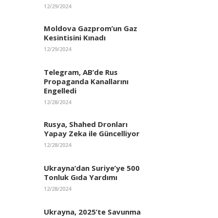
12/29/2024
Moldova Gazprom’un Gaz
Kesintisini Kınadı
12/29/2024
Telegram, AB’de Rus
Propaganda Kanallarını
Engelledi
12/28/2024
Rusya, Shahed Dronları
Yapay Zeka ile Güncelliyor
12/28/2024
Ukrayna’dan Suriye’ye 500
Tonluk Gıda Yardımı
12/28/2024
Ukrayna, 2025’te Savunma