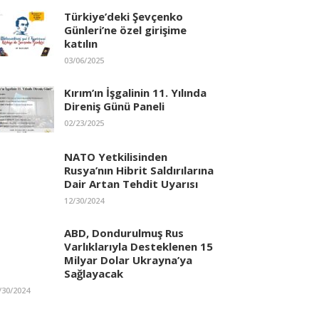
Türkiye’deki Şevçenko
Günleri’ne özel girişime
katılın
03/06/2025
Kırım’ın İşgalinin 11. Yılında
Direniş Günü Paneli
02/23/2025
NATO Yetkilisinden
Rusya’nın Hibrit Saldırılarına
Dair Artan Tehdit Uyarısı
12/30/2024
ABD, Dondurulmuş Rus
Varlıklarıyla Desteklenen 15
Milyar Dolar Ukrayna’ya
Sağlayacak
/30/2024