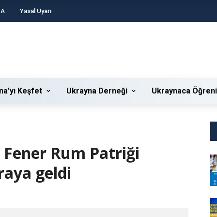
DA
Yasal Uyarı
na’yı Keşfet
Ukrayna Derneği
Ukraynaca Öğren
e Fener Rum Patriği
raya geldi