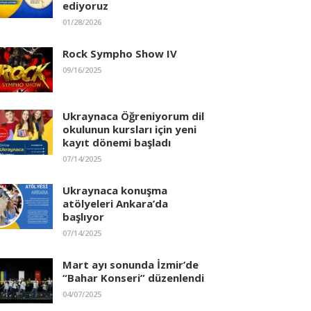
ediyoruz
01/28/2026
Rock Sympho Show IV
09/16/2025
Ukraynaca Öğreniyorum dil
okulunun kursları için yeni
kayıt dönemi başladı
07/14/2025
Ukraynaca konuşma
atölyeleri Ankara’da
başlıyor
07/14/2025
Mart ayı sonunda İzmir’de
“Bahar Konseri” düzenlendi
04/07/2025