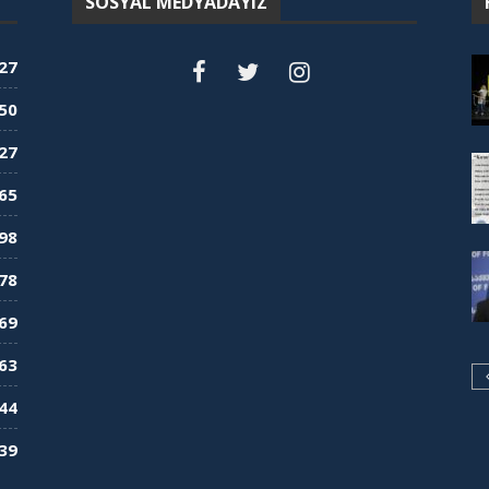
SOSYAL MEDYADAYIZ
27
50
27
65
98
78
69
63
44
39