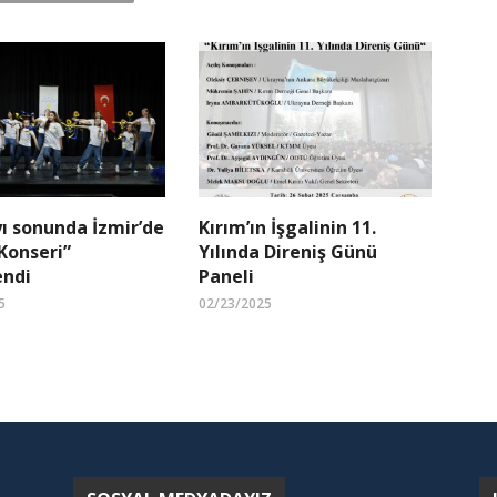
ı sonunda İzmir’de
Kırım’ın İşgalinin 11.
Konseri”
Yılında Direniş Günü
endi
Paneli
5
02/23/2025