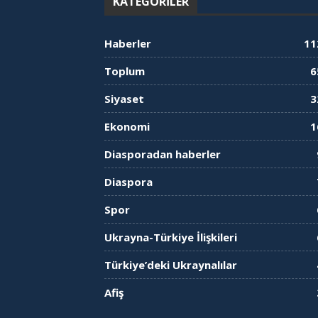
KATEGORILER
Haberler
11
Toplum
6
Siyaset
3
Ekonomi
1
Diasporadan haberler
Diaspora
Spor
Ukrayna-Türkiye İlişkileri
Türkiye’deki Ukraynalılar
Afiş