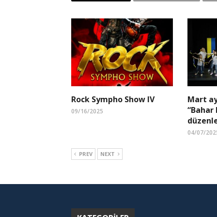
Rock Sympho Show IV
Mart ay
“Bahar 
09/16/2025
düzenl
04/07/202
PREV
NEXT