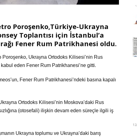
etro Poroşenko,Türkiye-Ukrayna
nsey Toplantısı için İstanbul’a
urağı Fener Rum Patrikhanesi oldu.
ro Poroşenko, Ukrayna Ortodoks Kilisesi’nin Rus
i kabul eden Fener Rum Patrikhanesi’ne gitti.
meos’un, Fener Rum Patrikhanesi’ndeki basına kapalı
krayna Ortodoks Kilisesi’nin Moskova’daki Rus
lığına (otosefali) ilişkin devam eden süreçle ilgili iş
12
aşmanın Ukrayna toplumu ve Ukrayna’daki barış