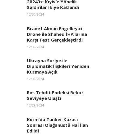
2024’te Kıyiv’e Yönelik
Saldırılar İkiye Katlandı
12/30/2024
Brave1 Alman Engelleyici
Drone ile Shahed İHA’larına
Karşı Test Gerçekleştirdi
12/30/2024
Ukrayna Suriye ile
Diplomatik İlişkileri Yeniden
Kurmaya Açık
12/30/2024
Rus Tehdit Endeksi Rekor
Seviyeye Ulaştı
12/29/2024
Kırım’da Tanker Kazası
Sonrası Olağanüstü Hal İlan
Edildi