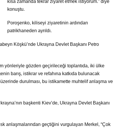
kısa zamanda tekrar ziyaret etmek istiyorum.” diye
konuştu.
Poroşenko, kiliseyi ziyaretinin ardından
patrikhaneden ayrıldı.
abeyn Köşkü’nde Ukrayna Devlet Başkanı Petro
üm yönleriyle gözden geçirileceği toplantıda, iki ülke
ölgenin barış, istikrar ve refahına katkıda bulunacak
ı üzerinde durulması, bu istikamette muhtelif anlaşma ve
rayna’nın başkenti Kiev’de, Ukrayna Devlet Başkanı
nsk anlaşmalarından geçtiğini vurgulayan Merkel, “Çok