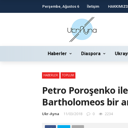
Perşembe, Ağustos 6
İletişim
HAKKIMIZ
Haberler
Diaspora
Ukray
HABERLER
TOPLUM
Petro Poroşenko il
Bartholomeos bir a
Ukr-Ayna
11/03/2018
0
2234