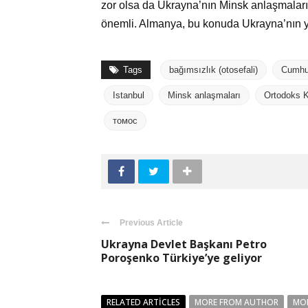
zor olsa da Ukrayna’nın Minsk anlaşmaları
önemli. Almanya, bu konuda Ukrayna’nın ya
Tags
bağımsızlık (otosefali)
Cumhu
Istanbul
Minsk anlaşmaları
Ortodoks K
томос
Previous Article
Ukrayna Devlet Başkanı Petro
Poroşenko Türkiye’ye geliyor
RELATED ARTICLES
MORE FROM AUTHOR
MO