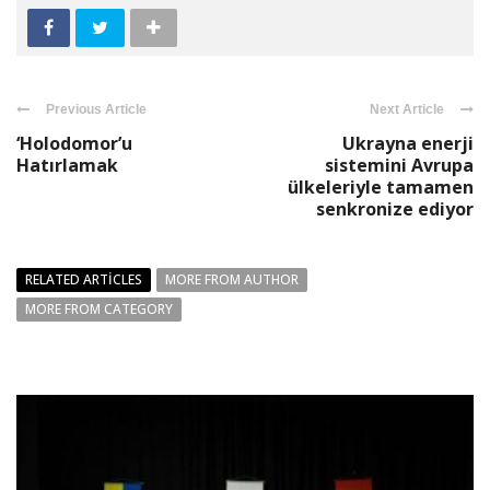
Previous Article
Next Article
‘Holodomor’u
Ukrayna enerji
Hatırlamak
sistemini Avrupa
ülkeleriyle tamamen
senkronize ediyor
RELATED ARTICLES
MORE FROM AUTHOR
MORE FROM CATEGORY