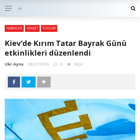
HABERLER
SIYASET
TOPLUM
Kiev’de Kırım Tatar Bayrak Günü
etkinlikleri düzenlendi
Ukr-Ayna
06/27/2018
0
3624