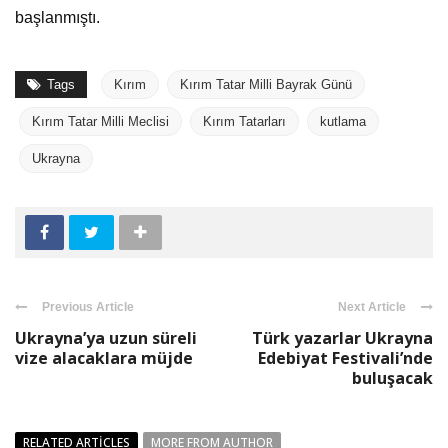
başlanmıştı.
Tags
Kırım
Kırım Tatar Milli Bayrak Günü
Kırım Tatar Milli Meclisi
Kırım Tatarları
kutlama
Ukrayna
Previous Article
Next Article
Ukrayna’ya uzun süreli
Türk yazarlar Ukrayna
vize alacaklara müjde
Edebiyat Festivali’nde
buluşacak
RELATED ARTICLES
MORE FROM AUTHOR