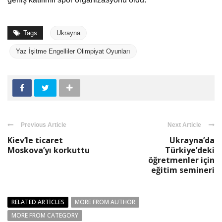
Tags
Ukrayna
Yaz İşitme Engelliler Olimpiyat Oyunları
Previous Article
Next Article
Kiev’le ticaret
Ukrayna’da
Moskova’yı korkuttu
Türkiye’deki
öğretmenler için
eğitim semineri
RELATED ARTICLES
MORE FROM AUTHOR
MORE FROM CATEGORY