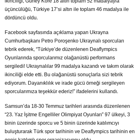
ikinciliği, Güney Kore 18 altın toplam 52 madalyayla
üçüncülüğü, Türkiye 17’si altın ile toplam 46 madalya ile
dördüncü oldu.
Facebook sayfasında açıklama yapan Ukrayna
Cumhurbaşkanı Petro Poroşenko Ukraynalı sporcuları
tebrik ederek, “Türkiye’de düzenlenen Deaflympics
Oyunlarında sporcularımız olağanüstü performans
sergiledi! Ukraynalılar 99 madalya kazandı ve takım olarak
ikinciliği elde etti. Bu olağanüstü sonuçlarla sizi tebrik
ediyorum. Dayanıklılık ve irade gücü örneği sergileyen
sporcularımıza teşekkür ederiz!” ifadelerini kullandı.
Samsun’da 18-30 Temmuz tarihleri arasında düzenlenen
“23. Yaz İşitme Engelliler Olimpiyat Oyunları” 97 ülkeyi, 3
binin üzerinde sporcu ve 5 binin üzerinde katılımcıyı
buluşturarak Türk spor tarihinin ve Deaflympics tarihinin en
geniş katılımlı spor organizasyonu oldu.