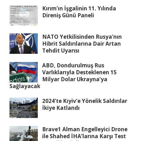
Kırım’ın İşgalinin 11. Yılında
Direniş Günü Paneli
NATO Yetkilisinden Rusya’nın
Hibrit Saldırılarına Dair Artan
Tehdit Uyarısı
ABD, Dondurulmuş Rus
Varlıklarıyla Desteklenen 15
Milyar Dolar Ukrayna’ya
Sağlayacak
2024’te Kıyiv’e Yönelik Saldırılar
İkiye Katlandı
Brave1 Alman Engelleyici Drone
ile Shahed İHA’larına Karşı Test