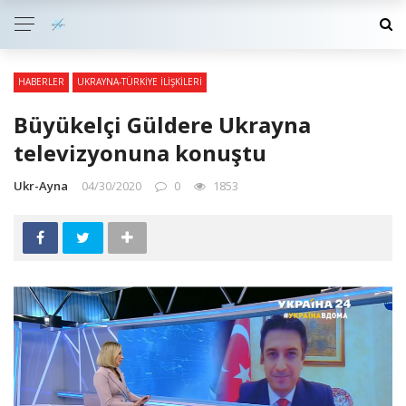
HABERLER
UKRAYNA-TÜRKIYE İLIŞKILERI
Büyükelçi Güldere Ukrayna
televizyonuna konuştu
Ukr-Ayna
04/30/2020
0
1853