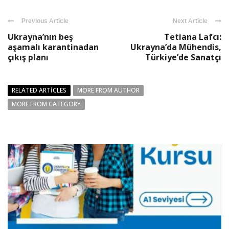
Previous Article
Next Article
Ukrayna’nın beş
Tetiana Lafcı:
aşamalı karantinadan
Ukrayna’da Mühendis,
çıkış planı
Türkiye’de Sanatçı
RELATED ARTICLES
MORE FROM AUTHOR
MORE FROM CATEGORY