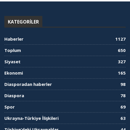
KATEGORILER
Haberler
1127
Toplum
650
Siyaset
327
Ekonomi
165
Diasporadan haberler
98
Diaspora
78
Spor
69
Ukrayna-Türkiye İlişkileri
63
Türkiye’deki Ukraynalılar
44