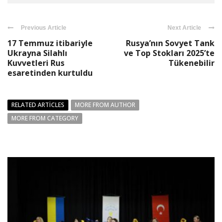
Previous Article
Next Article
17 Temmuz itibariyle
Rusya’nın Sovyet Tank
Ukrayna Silahlı
ve Top Stokları 2025’te
Kuvvetleri Rus
Tükenebilir
esaretinden kurtuldu
RELATED ARTICLES
MORE FROM AUTHOR
MORE FROM CATEGORY