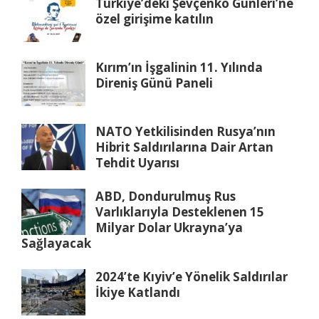
Türkiye’deki Şevçenko Günleri’ne
özel girişime katılın
Kırım’ın İşgalinin 11. Yılında
Direniş Günü Paneli
NATO Yetkilisinden Rusya’nın
Hibrit Saldırılarına Dair Artan
Tehdit Uyarısı
ABD, Dondurulmuş Rus
Varlıklarıyla Desteklenen 15
Milyar Dolar Ukrayna’ya
Sağlayacak
2024’te Kıyiv’e Yönelik Saldırılar
İkiye Katlandı