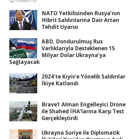
NATO Yetkilisinden Rusya’nın
Hibrit Saldırılarına Dair Artan
Tehdit Uyarısı
ABD, Dondurulmuş Rus
Varlıklarıyla Desteklenen 15
Milyar Dolar Ukrayna’ya
Sağlayacak
2024’te Kıyiv’e Yönelik Saldırılar
İkiye Katlandı
Brave1 Alman Engelleyici Drone
ile Shahed İHA’larına Karşı Test
Gerçekleştirdi
Ukrayna Suriye ile Diplomatik