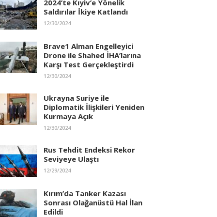
2024’te Kıyiv’e Yönelik
Saldırılar İkiye Katlandı
12/30/2024
Brave1 Alman Engelleyici
Drone ile Shahed İHA’larına
Karşı Test Gerçekleştirdi
12/30/2024
Ukrayna Suriye ile
Diplomatik İlişkileri Yeniden
Kurmaya Açık
12/30/2024
Rus Tehdit Endeksi Rekor
Seviyeye Ulaştı
12/29/2024
Kırım’da Tanker Kazası
Sonrası Olağanüstü Hal İlan
Edildi