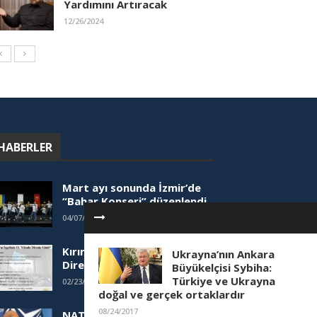
Yardımını Artıracak
12/26/2024
HABERLER
Mart ayı sonunda İzmir’de
“Bahar Konseri” düzenlendi
04/07/2025
Kırım’ın İşgalinin 11. Yılında
Ukrayna’nın Ankara
Direniş Günü Paneli
Büyükelçisi Sybiha:
Türkiye ve Ukrayna
02/23/2025
doğal ve gerçek ortaklardır
08/24/2017
NATO Yetkilisinden