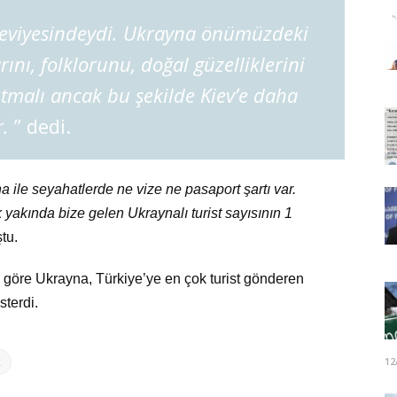
eviyesindeydi. Ukrayna önümüzdeki
ını, folklorunu, doğal güzelliklerini
ıtmalı ancak bu şekilde Kiev’e daha
r.
” dedi.
 ile seyahatlerde ne vize ne pasaport şartı var.
k yakında bize gelen Ukraynalı turist sayısının 1
tu.
 göre Ukrayna, Türkiye’ye en çok turist gönderen
sterdi.
12