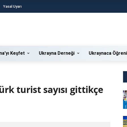
Yasal Uyarı
na’yı Keşfet
Ukrayna Derneği
Ukraynaca Öğren
rk turist sayısı gittikçe