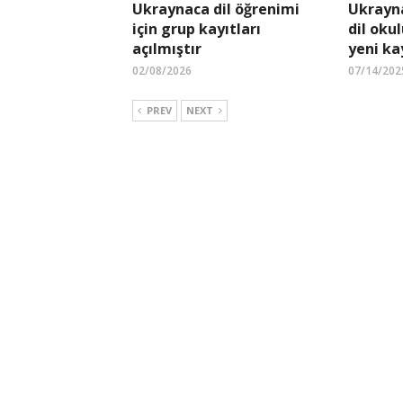
Ukraynaca dil öğrenimi
Ukrayn
için grup kayıtları
dil okul
açılmıştır
yeni ka
02/08/2026
07/14/202
PREV
NEXT