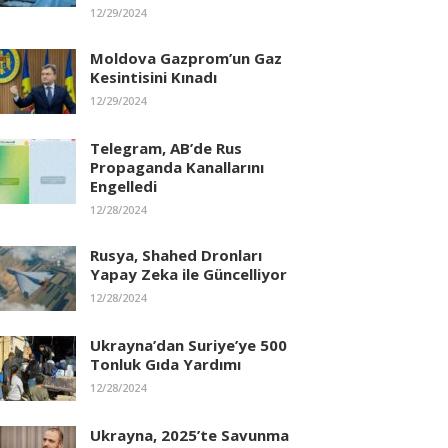
12/29/2024
Moldova Gazprom’un Gaz
Kesintisini Kınadı
12/29/2024
Telegram, AB’de Rus
Propaganda Kanallarını
Engelledi
12/28/2024
Rusya, Shahed Dronları
Yapay Zeka ile Güncelliyor
12/28/2024
Ukrayna’dan Suriye’ye 500
Tonluk Gıda Yardımı
12/28/2024
Ukrayna, 2025’te Savunma