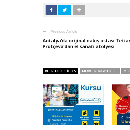
Previous Article
Antalya’da orijinal nakış ustası Tetia
Protçeva’dan el sanatı atölyesi
RELATED ARTICLES
MORE FROM AUTHOR
MO