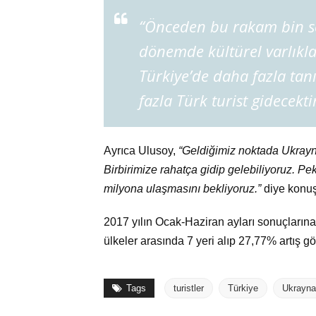
“Önceden bu rakam bin s
dönemde kültürel varlıklar
Türkiye’de daha fazla tan
fazla Türk turist gidecekti
Ayrıca Ulusoy,
“Geldiğimiz noktada Ukrayna
Birbirimize rahatça gidip gelebiliyoruz. Pe
milyona ulaşmasını bekliyoruz.”
diye konuş
2017 yılın Ocak-Haziran ayları sonuçlarına
ülkeler arasında 7 yeri alıp 27,77% artış gö
Tags
turistler
Türkiye
Ukrayna