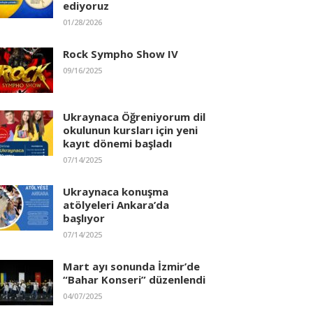
ediyoruz
01/28/2026
Rock Sympho Show IV
09/16/2025
Ukraynaca Öğreniyorum dil
okulunun kursları için yeni
kayıt dönemi başladı
07/14/2025
Ukraynaca konuşma
atölyeleri Ankara’da
başlıyor
07/14/2025
Mart ayı sonunda İzmir’de
“Bahar Konseri” düzenlendi
04/07/2025