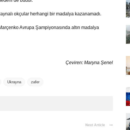
nedeni de budur.
raynalı okçular herhangi bir madalya kazanamadı.
çu Marçenko Avrupa Şampiyonasında altın madalya
Çeviren: Maryna Şenel
Ukrayna
zafer
Next Article