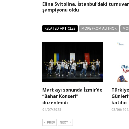
Elina Svitolina, İstanbul’daki turnuva
şampiyonu oldu
RELATED ARTICLES
MORE FROM AUTHOR
MO
Mart ayı sonunda İzmir’de
Türkiye
“Bahar Konseri”
Günleri
düzenlendi
katılın
04/07/2025
03/06/202
PREV
NEXT