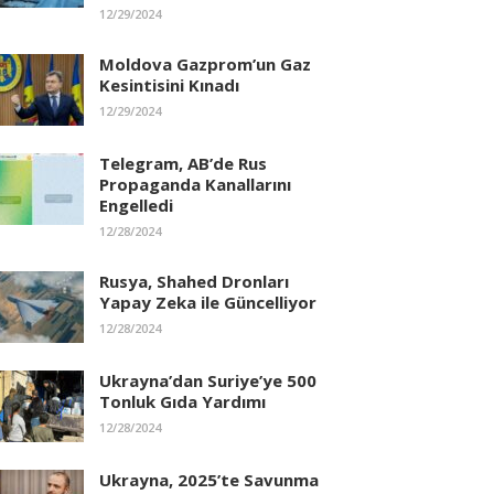
12/29/2024
Moldova Gazprom’un Gaz
Kesintisini Kınadı
12/29/2024
Telegram, AB’de Rus
Propaganda Kanallarını
Engelledi
12/28/2024
Rusya, Shahed Dronları
Yapay Zeka ile Güncelliyor
12/28/2024
Ukrayna’dan Suriye’ye 500
Tonluk Gıda Yardımı
12/28/2024
Ukrayna, 2025’te Savunma