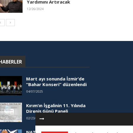
Yardımını Artıracak
12/26/2024
HABERLER
Mart ayı sonunda İzmir’de
“Bahar Konseri” düzenlendi
04/07/2025
Kırım’ın İşgalinin 11. Yılında
Direniş Günü Paneli
02/23/2025
NATO Yetkilisinden