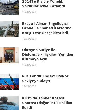
2024’te Kıyiv’e Yönelik
Saldırılar İkiye Katlandı
12/30/2024
Brave1 Alman Engelleyici
Drone ile Shahed İHA’larına
Karşı Test Gerçekleştirdi
12/30/2024
Ukrayna Suriye ile
Diplomatik İlişkileri Yeniden
Kurmaya Açık
12/30/2024
Rus Tehdit Endeksi Rekor
Seviyeye Ulaştı
12/29/2024
Kırım’da Tanker Kazası
Sonrası Olağanüstü Hal İlan
Edildi