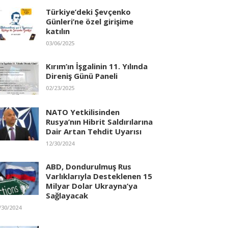
Türkiye’deki Şevçenko
Günleri’ne özel girişime
katılın
03/06/2025
Kırım’ın İşgalinin 11. Yılında
Direniş Günü Paneli
02/23/2025
NATO Yetkilisinden
Rusya’nın Hibrit Saldırılarına
Dair Artan Tehdit Uyarısı
12/30/2024
ABD, Dondurulmuş Rus
Varlıklarıyla Desteklenen 15
Milyar Dolar Ukrayna’ya
Sağlayacak
/30/2024