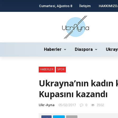
Cumartesi, Ağustos 8
İletişim
HAKKIMIZD
Haberler
Diaspora
Ukray
HABERLER
SPOR
Ukrayna’nın kadın
Kupasını kazandı
Ukr-Ayna
05/02/2017
0
3502