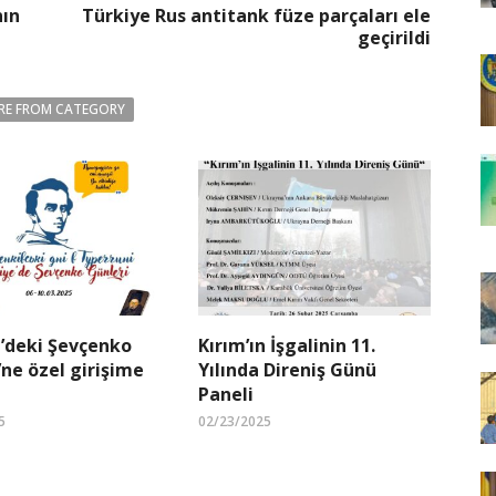
nın
Türkiye Rus antitank füze parçaları ele
geçirildi
RE FROM CATEGORY
’deki Şevçenko
Kırım’ın İşgalinin 11.
’ne özel girişime
Yılında Direniş Günü
Paneli
5
02/23/2025