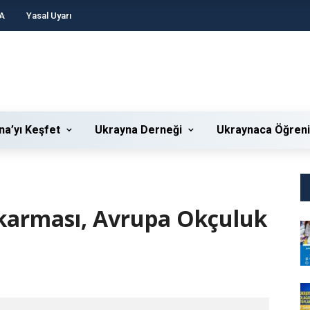
A
Yasal Uyarı
na’yı Keşfet
Ukrayna Derneği
Ukraynaca Öğren
 karması, Avrupa Okçuluk