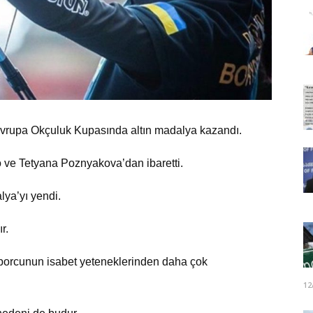
Avrupa Okçuluk Kupasında altın madalya kazandı.
 ve Tetyana Poznyakova’dan ibaretti.
lya’yı yendi.
r.
 sporcunun isabet yeteneklerinden daha çok
12