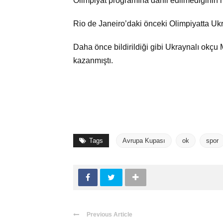
Olimpiyat programına dahil edilmediğinin 
Rio de Janeiro’daki önceki Olimpiyatta Uk
Daha önce bildirildiği gibi Ukraynalı ok
kazanmıştı.
Tags
Avrupa Kupası
ok
spor
Previous Article