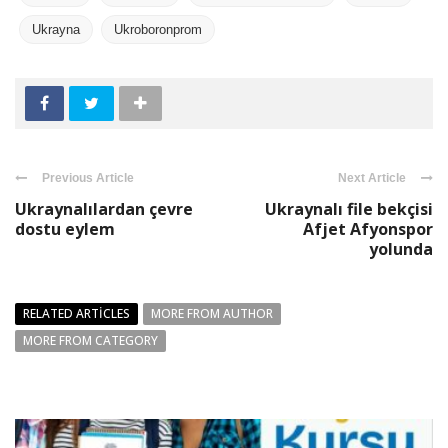
Ukrayna
Ukroboronprom
Previous Article
Next Article
Ukraynalılardan çevre
Ukraynalı file bekçisi
dostu eylem
Afjet Afyonspor
yolunda
RELATED ARTICLES
MORE FROM AUTHOR
MORE FROM CATEGORY