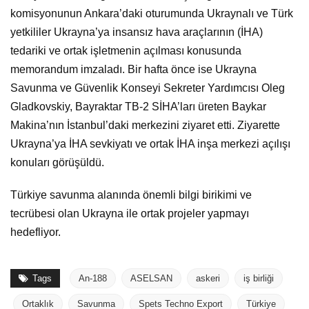
komisyonunun Ankara’daki oturumunda Ukraynalı ve Türk
yetkililer Ukrayna’ya insansız hava araçlarının (İHA)
tedariki ve ortak işletmenin açılması konusunda
memorandum imzaladı. Bir hafta önce ise Ukrayna
Savunma ve Güvenlik Konseyi Sekreter Yardımcısı Oleg
Gladkovskiy, Bayraktar TB-2 SİHA’ları üreten Baykar
Makina’nın İstanbul’daki merkezini ziyaret etti. Ziyarette
Ukrayna’ya İHA sevkiyatı ve ortak İHA inşa merkezi açılışı
konuları görüşüldü.
Türkiye savunma alanında önemli bilgi birikimi ve
tecrübesi olan Ukrayna ile ortak projeler yapmayı
hedefliyor.
Tags
An-188
ASELSAN
askeri
iş birliği
Ortaklık
Savunma
Spets Techno Export
Türkiye