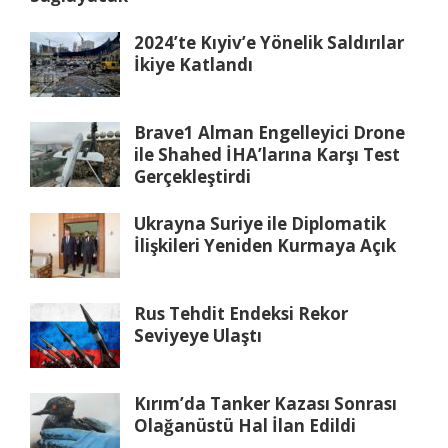
2024’te Kıyiv’e Yönelik Saldırılar
İkiye Katlandı
Brave1 Alman Engelleyici Drone
ile Shahed İHA’larına Karşı Test
Gerçekleştirdi
Ukrayna Suriye ile Diplomatik
İlişkileri Yeniden Kurmaya Açık
Rus Tehdit Endeksi Rekor
Seviyeye Ulaştı
Kırım’da Tanker Kazası Sonrası
Olağanüstü Hal İlan Edildi