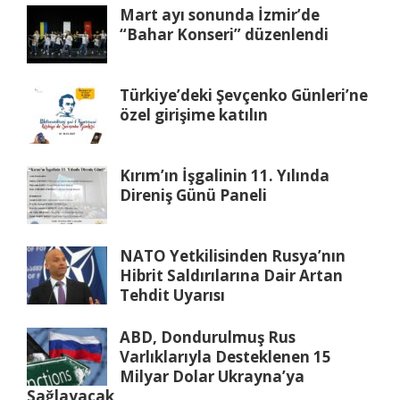
Mart ayı sonunda İzmir’de
“Bahar Konseri” düzenlendi
Türkiye’deki Şevçenko Günleri’ne
özel girişime katılın
Kırım’ın İşgalinin 11. Yılında
Direniş Günü Paneli
NATO Yetkilisinden Rusya’nın
Hibrit Saldırılarına Dair Artan
Tehdit Uyarısı
ABD, Dondurulmuş Rus
Varlıklarıyla Desteklenen 15
Milyar Dolar Ukrayna’ya
Sağlayacak