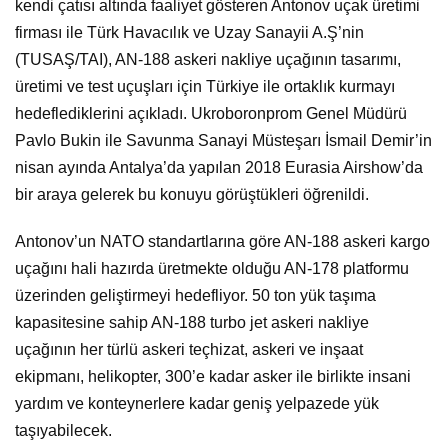
kendi çatısı altında faaliyet gösteren Antonov uçak üretimi
firması ile Türk Havacılık ve Uzay Sanayii A.Ş’nin
(TUSAŞ/TAI), AN-188 askeri nakliye uçağının tasarımı,
üretimi ve test uçuşları için Türkiye ile ortaklık kurmayı
hedeflediklerini açıkladı. Ukroboronprom Genel Müdürü
Pavlo Bukin ile Savunma Sanayi Müsteşarı İsmail Demir’in
nisan ayında Antalya’da yapılan 2018 Eurasia Airshow’da
bir araya gelerek bu konuyu görüştükleri öğrenildi.
Antonov’un NATO standartlarına göre AN-188 askeri kargo
uçağını hali hazırda üretmekte olduğu AN-178 platformu
üzerinden geliştirmeyi hedefliyor. 50 ton yük taşıma
kapasitesine sahip AN-188 turbo jet askeri nakliye
uçağının her türlü askeri teçhizat, askeri ve inşaat
ekipmanı, helikopter, 300’e kadar asker ile birlikte insani
yardım ve konteynerlere kadar geniş yelpazede yük
taşıyabilecek.