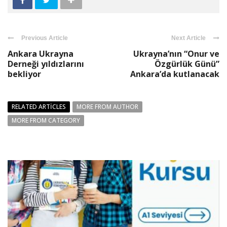
Previous Article
Next Article
Ankara Ukrayna
Ukrayna’nın “Onur ve
Derneği yıldızlarını
Özgürlük Günü”
bekliyor
Ankara’da kutlanacak
RELATED ARTICLES
MORE FROM AUTHOR
MORE FROM CATEGORY