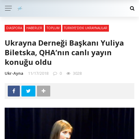
DIASPORA
HABERLER
TOPLUM
TÜRKIYE’DEKI UKRAYNALILAR
Ukrayna Derneği Başkanı Yuliya
Biletska, QHA’nın canlı yayın
konuğu oldu
Ukr-Ayna
11/17/2018
0
3028